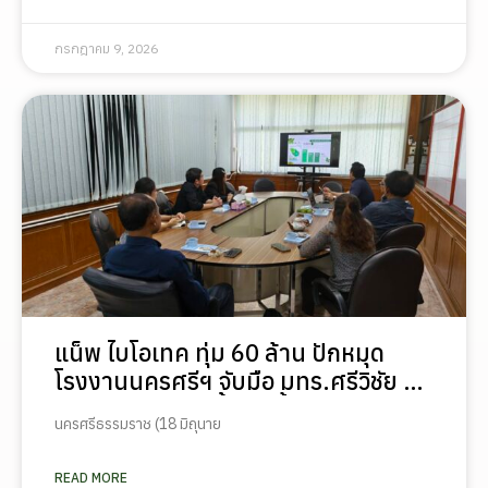
เกษตรกร เพื่อให้ผลงานวิจัยสามารถ
ต่อยอดไปสู่การใช้ประโยชน์เชิง
กรกฎาคม 9, 2026
อุตสาหกรรมได้อย่างเป็นรูปธรรม เรา
เชื่อว่าความร่วมมือลักษณะนี้คือรากฐาน
สำคัญของการยกระดับอุตสาหกรรมพืช
สมุนไพรไทยในระยะยาว”
แน็พ ไบโอเทค ทุ่ม 60 ล้าน ปักหมุด
โรงงานนครศรีฯ จับมือ มทร.ศรีวิชัย ยก
ระดับกระท่อมต้นน้ำ รับซื้อวันละ 17.5
นครศรีธรรมราช (18 มิถุนาย
ตัน
READ MORE