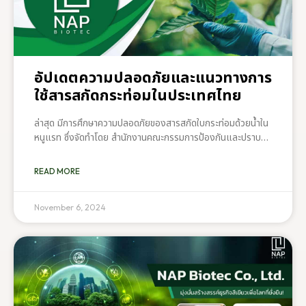
อัปเดตความปลอดภัยและแนวทางการ
ใช้สารสกัดกระท่อมในประเทศไทย
ล่าสุด มีการศึกษาความปลอดภัยของสารสกัดใบกระท่อมด้วยน้ำใน
หนูแรท ซึ่งจัดทำโดย สำนักงานคณะกรรมการป้องกันและปราบ
ปรามยาเสพติด ร่วมกับ สถานสัตว์ทดลองเพื่อการวิจัย
มหาวิทยาลัยนเรศวร การศึกษานี้ช่วยสร้างข้อมูลอ้างอิงที่ชัดเจน
READ MORE
เกี่ยวกับระดับปริมาณของสารไมทราไจนีน (Mitragynine) ที่
ถือว่าปลอดภัยในการบริโภค ผลการวิจัยระบุว่า ปริมาณสารไมทรา
ไจนีนสูงสุดที่แนะนำสำหรับการบริโภคในมนุษย์คือ 3 มก. ต่อวัน
November 6, 2024
โดยไม่ส่งผลกระทบต่อสุขภาพร่างกายของคนทั่วไป NAP Biotec
ตัวจริงด้านการสกัดพืชกระท่อมของไทย เพื่อให้ได้ Mitragynine
10% ละลายน้ำได้ ไม่มีตะกอนตกค้าง พร้อมหรือยังที่จะเข้าสู่ยุค
ใหม่ของการใช้พืชกระท่อมเพื่อสร้างสรรค์ธุรกิจของคุณ?สนใจ
สอบถามรายละเอียดเพิ่มเติมหรือต้องการเป็นเจ้าของแบรนด์
ผลิตภัณฑ์จากพืชกระท่อม