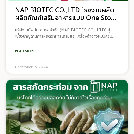
NAP BIOTEC CO.,LTD โรงงานผลิต
ผลิตภัณฑ์เสริมอาหารแบบ One Stop
Service
บริษัท แน็พ ไบโอเทค จำกัด (NAP BIOTEC CO., LTD) ผู้
เชี่ยวชาญด้านการผลิตอาหารเสริมและเครื่องสำอางแบบครบ
วงจร (One Stop Service) พร้อมให้บริการสำหรับผู้ที่ต้องการ
เริ่มต้นธุรกิจอาหารเสริมที่มีคุณภาพและมาตรฐาน ทำไมต้อง
READ MORE
เลือก NAP Biotec? เรามีทีมผู้เชี่ยวชาญทางด้านการพัฒนา
ผลิตภัณฑ์ ออกแบบบรรจุภัณฑ์ ไปจนถึงเป็นที่ปรึกษาด้านการ
ตลาด หากคุณกำลังมองหาโรงงานผลิตอาหารเสริมและเครื่อง
December 16, 2024
สำอางที่ครบวงจร NAP Biotec คือคำตอบ เราพร้อมเป็น
พันธมิตรในการสร้างธุรกิจที่ยั่งยืนและเติบโตไปด้วยกัน สนใจ
สอบถามรายละเอียดเพิ่มเติม📞