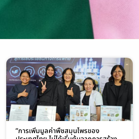
“การเพิ่มมูลค่าพืชสมุนไพรของ