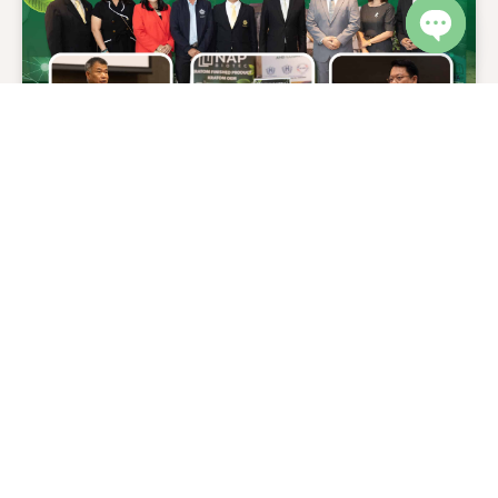
Open c
NAP BIOTEC เบอร์ 1 ผู้นำสารสกัด
กระท่อม ออกสู่ตลาดโลก
เมื่อวันที่ 17 กรกฎาคม 2567 ได้มีการจัดแถลงข่าว “แน็พไบโอ
เทค พร้อมส่งออก สารสกัดกระท่อมสู่ตลาดโลก” ขึ้นที่ CDC
Crystal Grand Ballroom เลียบทางด่วน กรุงเทพฯ โดยได้รับ
เกียรติจากภาครัฐและเอกชนเข้าร่วมงาน และให้ความสนใจกันเป็น
READ MORE
อย่างมาก การแถลงข่าวครั้งนี้มีผู้ร่วมแถลงข่าว ซึ่งเป็นตัวแทน
จากหน่วยงานภาครัฐ คุณวิชัย ไชยมงคล ที่ปรึกษารัฐมนตรีว่าการ
กระทรวงสาธารณสุข (อดีตเลขาธิการคณะกรรมการป้องกันและ
October 7, 2024
ปราบปรามยาเสพติด) ผู้คว่ำหวอดในวงการใบกระท่อมของไทย
ร่วมกับสำนักงานคณะกรรมการป้องกันและปราบปรามยาเสพติด