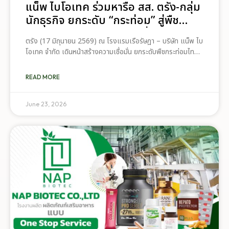
แน็พ ไบโอเทค ร่วมหารือ สส. ตรัง-กลุ่ม
นักธุรกิจ ยกระดับ “กระท่อม” สู่พืช
เศรษฐกิจใหม่ สร้างรายได้ยั่งยืน
ตรัง (17 มิถุนายน 2569) ณ โรงแรมเรือรัษฎา – บริษัท แน็พ ไบ
โอเทค จำกัด เดินหน้าสร้างความเชื่อมั่น ยกระดับพืชกระท่อมไทยสู่
อุตสาหกรรมระดับโลก ล่าสุด โดยคุณธเนศน์ มนต์สา ประธาน
กรรมการบริหาร เปิดวงเสวนาพูดคุยอย่างเป็นกันเองร่วมกับนา
READ MORE
ยกฤตย์อิชย์ ภาคย์อิชณน์ สมาชิกสภาผู้แทนราษฎร จังหวัดตรัง
พร้อมด้วยกลุ่มนักธุรกิจผู้ทำโรงไม้ สวนยางพารา และสวนปาล์ม
น้ำมันในพื้นที่ เพื่อวางแนวทางผลักดันพืชกระท่อมให้เป็นพืช
June 23, 2026
เศรษฐกิจใหม่