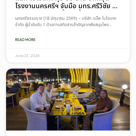
โรงงานนครศรีฯ จับมือ มทร.ศรีวิชัย ยก
ระดับกระท่อมต้นน้ำ รับซื้อวันละ 17.5
นครศรีธรรมราช (18 มิถุนายน 2569) – บริษัท แน็พ ไบโอเทค
ตัน
จำกัด ผู้นำอันดับ 1 ด้านการสกัดสารสำคัญจากพืชสมุนไพร
ประกาศความพร้อมขยายการลงทุนครั้งใหญ่ในภาคใต้ ล่าสุด คุณ
ธเนศน์ มนต์สา ประธานกรรมการบริหาร เดินทางเข้าประชุมร่วม
READ MORE
กับผู้บริหารและทีมนักวิจัย มหาวิทยาลัยเทคโนโลยีราชมงคลศรี
วิชัย วิทยาเขตนครศรีธรรมราช (ไสใหญ่) เพื่อนำเสนอแผนการจัด
ตั้งโรงงานรับซื้อและแปรรูปใบกระท่อมมูลค่าการลงทุนกว่า 60
June 23, 2026
ล้านบาท พร้อมวางแนวทางความร่วมมือด้านงานวิจัยเพื่อยกระดับ
พืชกระท่อมสู่พืชเศรษฐกิจใหม่อย่างยั่งยืน