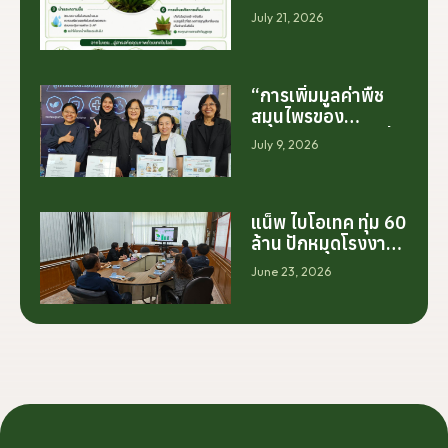
สารสกัดมูลค่าสูง
July 21, 2026
ระดับโลก
“การเพิ่มมูลค่าพืช
สมุนไพรของ
ประเทศไทย ไม่ได้เริ่ม
July 9, 2026
ต้นจากการสร้าง
โรงงานเพียงอย่าง
เดียว แต่เริ่มต้นจาก
การสร้างระบบความ
แน็พ ไบโอเทค ทุ่ม 60
ร่วมมือระหว่างนัก
ล้าน ปักหมุดโรงงาน
วิจัย มหาวิทยาลัย
นครศรีฯ จับมือ
June 23, 2026
ภาคอุตสาหกรรม
มทร.ศรีวิชัย ยกระดับ
และเกษตรกร เพื่อให้
กระท่อมต้นน้ำ รับซื้อ
ผลงานวิจัยสามารถ
วันละ 17.5 ตัน
ต่อยอดไปสู่การใช้
ประโยชน์เชิง
อุตสาหกรรมได้อย่าง
เป็นรูปธรรม เราเชื่อ
ว่าความร่วมมือ