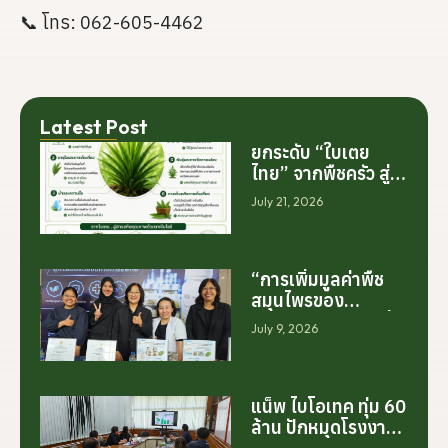
📞 โทร: 062-605-4462
Latest Post
ยกระดับ “ใบเตย
ไทย” จากพืชครัว สู่
สารสกัดมูลค่าสูง
July 21, 2026
ระดับโลก
“การเพิ่มมูลค่าพืช
สมุนไพรของ
ประเทศไทย ไม่ได้เริ่ม
July 9, 2026
ต้นจากการสร้าง
โรงงานเพียงอย่าง
เดียว แต่เริ่มต้นจาก
การสร้างระบบความ
แน็พ ไบโอเทค ทุ่ม 60
ร่วมมือระหว่างนัก
ล้าน ปักหมุดโรงงาน
วิจัย มหาวิทยาลัย