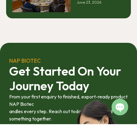
นครศรีฯ จับมือ
June 23, 2026
ภาคอุตสาหกรรม
มทร.ศรีวิชัย ยกระดับ
และเกษตรกร เพื่อให้
กระท่อมต้นน้ำ รับซื้อ
ผลงานวิจัยสามารถ
วันละ 17.5 ตัน
ต่อยอดไปสู่การใช้
ประโยชน์เชิง
อุตสาหกรรมได้อย่าง
เป็นรูปธรรม เราเชื่อ
ว่าความร่วมมือ
ลักษณะนี้คือรากฐาน
NAP BIOTEC
สำคัญของการยก
Get Started On Your
ระดับอุตสาหกรรมพืช
สมุนไพรไทยในระยะ
Journey Today
ยาว”
From your first enquiry to finished, export-ready product
NAP Biotec
andles every step. Reach out today and let’s build
something together.
Open c
Contact us Via Line
092-4128444