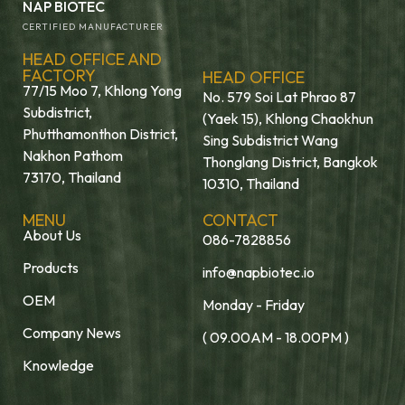
NAP BIOTEC
CERTIFIED MANUFACTURER
HEAD OFFICE AND
FACTORY
HEAD OFFICE
77/15 Moo 7, Khlong Yong
No. 579 Soi Lat Phrao 87
Subdistrict,
(Yaek 15), Khlong Chaokhun
Phutthamonthon District,
Sing Subdistrict Wang
Nakhon Pathom
Thonglang District, Bangkok
73170, Thailand
10310, Thailand
MENU
CONTACT
About Us
086-7828856
Products
info@napbiotec.io
OEM
Monday - Friday
Company News
( 09.00AM - 18.00PM )
Knowledge