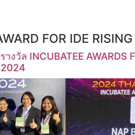
UT US
OEM SERVICE
PRODUCTS
BLOG
AWARD FOR IDE RISING
ว้ารางวัล INCUBATEE AWARDS 
 2024