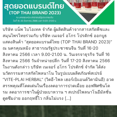
บริษัท แน็พ ไบโอเทค จำกัด ผู้ผลิตสินค้าจากสารสกัดพืชและ
สมุนไพรไทยร่วมกับ บริษัท เนเจอร์ อโกร โปรดักซ์ ออกบูธ
แสดงสินค้า “สุดยอดแบรนด์ไทย (TOP THAI BRAND 2023)”
ณ นครคุณหมิง สาธารณรัฐประชาชนจีน วันที่ 16-20
สิงหาคม 2566 เวลา 9.00-21.00 น. วันเจรจาธุรกิจ วันที่ 16
สิงหาคม 2566 วันจำหน่ายปลีก วันที่ 17-20 สิงหาคม 2566
ในงานดังกล่าว บริษัท เนเจอร์ อโกร โปรดักซ์ จำกัด ได้ส่ง
นวัตกรรมสารสกัดไพลนาโน ในรูปแบบผลิตภัณฑ์สเปรย์
“VITE-PLAI HERBAL” (วิตอี-ไพล เฮอร์เบิแอนด์วิตามินอี) อวด
สรรพคุณที่โดดเด่นในเรื่องลดอาการปวดเมื่อย ออฟฟิศซินโด
รม ลดอาการชาในผู้ป่วยเบาหวาน ฯ สเปรย์ไพลนาโนอีมัลชั่น
ดูดซึมง่าย ออกฤทธิ์ไว กลิ่นไม่แรง […]