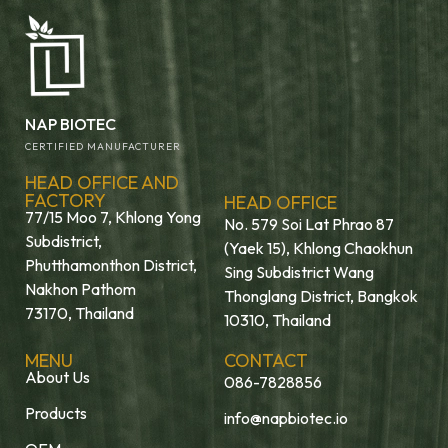
NAP BIOTEC
CERTIFIED MANUFACTURER
HEAD OFFICE AND
FACTORY
HEAD OFFICE
77/15 Moo 7, Khlong Yong
No. 579 Soi Lat Phrao 87
Subdistrict,
(Yaek 15), Khlong Chaokhun
Phutthamonthon District,
Sing Subdistrict Wang
Nakhon Pathom
Thonglang District, Bangkok
73170, Thailand
10310, Thailand
MENU
CONTACT
About Us
086-7828856
Products
info@napbiotec.io