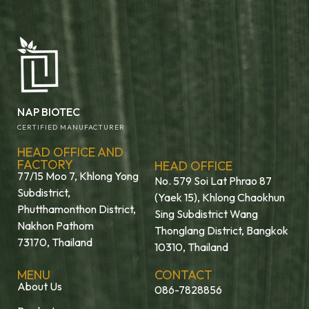
NAP BIOTEC
CERTIFIED MANUFACTURER
HEAD OFFICE AND
FACTORY
HEAD OFFICE
77/15 Moo 7, Khlong Yong
No. 579 Soi Lat Phrao 87
Subdistrict,
(Yaek 15), Khlong Chaokhun
Phutthamonthon District,
Sing Subdistrict Wang
Nakhon Pathom
Thonglang District, Bangkok
73170, Thailand
10310, Thailand
MENU
CONTACT
About Us
086-7828856