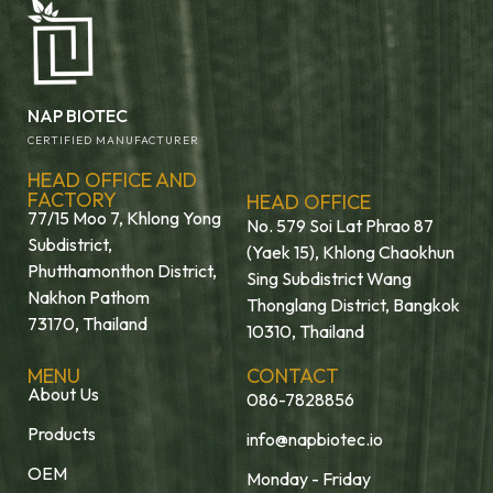
NAP BIOTEC
CERTIFIED MANUFACTURER
HEAD OFFICE AND
FACTORY
HEAD OFFICE
77/15 Moo 7, Khlong Yong
No. 579 Soi Lat Phrao 87
Subdistrict,
(Yaek 15), Khlong Chaokhun
Phutthamonthon District,
Sing Subdistrict Wang
Nakhon Pathom
Thonglang District, Bangkok
73170, Thailand
10310, Thailand
MENU
CONTACT
About Us
086-7828856
Products
info@napbiotec.io
OEM
Monday - Friday