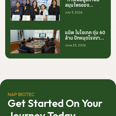
สมุนไพรของ
ประเทศไทย ไม่ได้เริ่ม
July 9, 2026
ต้นจากการสร้าง
โรงงานเพียงอย่าง
เดียว แต่เริ่มต้นจาก
การสร้างระบบความ
แน็พ ไบโอเทค ทุ่ม 60
ร่วมมือระหว่างนัก
ล้าน ปักหมุดโรงงาน
วิจัย มหาวิทยาลัย
นครศรีฯ จับมือ
June 23, 2026
ภาคอุตสาหกรรม
มทร.ศรีวิชัย ยกระดับ
และเกษตรกร เพื่อให้
กระท่อมต้นน้ำ รับซื้อ
ผลงานวิจัยสามารถ
วันละ 17.5 ตัน
ต่อยอดไปสู่การใช้
ประโยชน์เชิง
อุตสาหกรรมได้อย่าง
เป็นรูปธรรม เราเชื่อ
ว่าความร่วมมือ
ลักษณะนี้คือรากฐาน
NAP BIOTEC
สำคัญของการยก
Get Started On Your
ระดับอุตสาหกรรมพืช
สมุนไพรไทยในระยะ
Journey Today
ยาว”