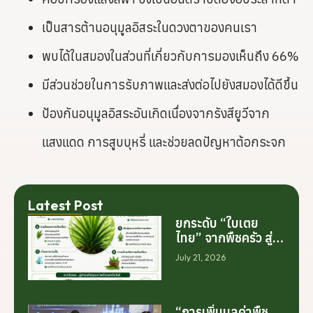
เป็นสารต้านอนุมูลอิสระในดวงตาของคนเรา
พบได้ในสมองในส่วนที่เกี่ยวกับการมองเห็นถึง 66%
มีส่วนช่วยในการรับภาพและส่งต่อไปยังสมองได้ดีขึ้น
ป้องกันอนุมูลอิสระอันเกิดเนื่องจากรังสียูวีจาก
แสงแดด การสูบบุหรี่ และช่วยลดปัญหาต้อกระจก
Latest Post
ยกระดับ “ใบเตย
ไทย” จากพืชครัว สู่
สารสกัดมูลค่าสูง
July 21, 2026
ระดับโลก
“การเพิ่มมูลค่าพืช