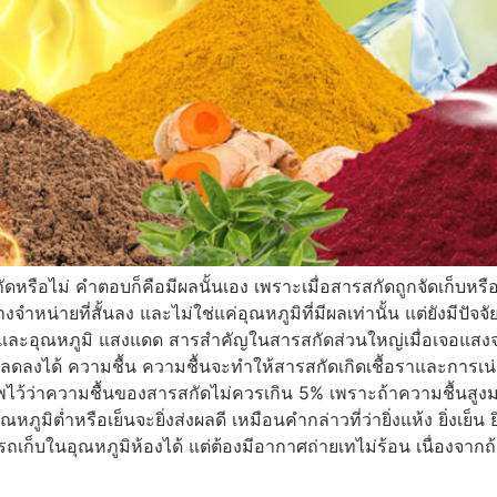
หรือไม่ คำตอบก็คือมีผลนั้นเอง เพราะเมื่อสารสกัดถูกจัดเก็บหรื
ำหน่ายที่สั้นลง และไม่ใช่แค่อุณหภูมิที่มีผลเท่านั้น แต่ยังมีปัจจั
และอุณหภูมิ แสงแดด สารสำคัญในสารสกัดส่วนใหญ่เมื่อเจอแสงจะ
ลงได้ ความชื้น ความชื้นจะทำให้สารสกัดเกิดเชื้อราและการเน่าเ
าความชื้นของสารสกัดไม่ควรเกิน 5% เพราะถ้าความชื้นสูงมากกว่
มิต่ำหรือเย็นจะยิ่งส่งผลดี เหมือนคำกล่าวที่ว่ายิ่งแห้ง ยิ่งเย็น ยิ่
เก็บในอุณหภูมิห้องได้ แต่ต้องมีอากาศถ่ายเทไม่ร้อน เนื่องจาก