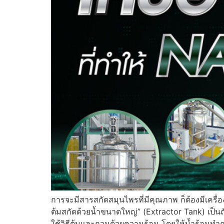
การจะมีสารสกัดสมุนไพรที่มีคุณภาพ ก็ต้องมีเครื่
ต้มสกัดด้วยน้ำขนาดใหญ่” (Extractor Tank) เป
ใช้วิธีต้มและกวนด้วยความร้อน โดยให้น้ำร้อนท