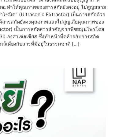
จะทำให้คุณภาพของสารสกัดยังคงอยู่ ไม่สูญสลาย
าโซนิค” (Ultrasonic Extractor) เป็นการสกัดด้วย
วยให้สารสกัดยังคงคุณภาพและไม่สูญเสียคุณภาพของ
tractor) เป็นการสกัดสารสำคัญจากพืชสมุนไพรโดย
0 องศาเซลเซียส ซึ่งทำหน้าที่คล้ายกับการสกัด
ล้เคียงกับสารที่มีอยู่ในธรรมชาติ […]