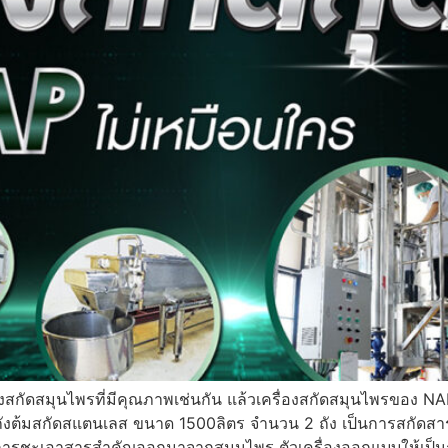
องสกัดสมุนไพรที่มีคุณภาพเช่นกัน แล้วเครื่องสกัดสมุนไพรของ NAP
็นถังต้มสกัดสแตนเลส ขนาด 1500ลิตร จำนวน 2 ถัง เป็นการสกัด
ำการชะเอาสารสำคัญออกมาจากสมุนไพร ตัวเครื่องออกแบบให้เป็