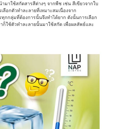
ูกนํามาใช้สกัดสารสีต่างๆ จากพืช เช่น สีเขียวจากใบ
ารเลือกตัวทําละลายที่เหมาะสมเนื่องจาก
ุ่มที่ต้องการนั้นจึงทําได้ยาก ดังนั้นการเลือก
ก็ใช้ตัวทําละลายนั้นมาใช้สกัด เพื่อผลลัพธ์และ