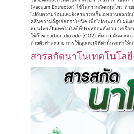
(Vacuum Extractor) ใช้ในการสกัดสมุนไพร ด้ว
ไปกับความร้อนและยังสามารถเก็บเอทธานอลกลับได้เพ
คลื่นความถี่สูงอัลตราโซนิค เพื่อไปกระทบกับผนั
สมุนไพรเป็นเทคโนโลยีที่ประหยัดพลังงาน “เครื่
ใช้ก๊าซ carbon dioxide (CO2) ที่ความดันมากกว
ด้วยตัวทำละลาย การใช้อุณหภูมิที่ต่ำนั้นจะทำให้
สารสกัดนาโนเทคโนโลยี