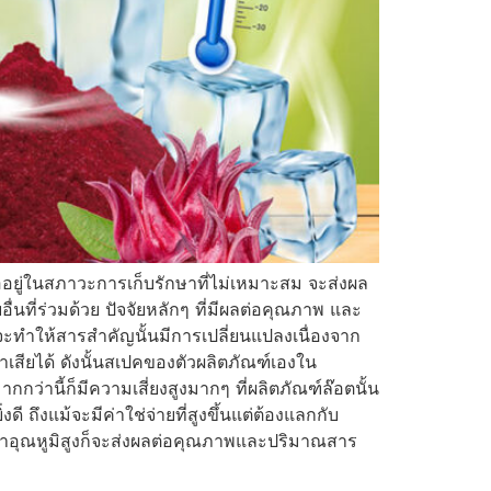
ออยู่ในสภาวะการเก็บรักษาที่ไม่เหมาะสม จะส่งผล
ยอื่นที่ร่วมด้วย ปัจจัยหลักๆ ที่มีผลต่อคุณภาพ และ
ทำให้สารสำคัญนั้นมีการเปลี่ยนแปลงเนื่องจาก
สียได้ ดังนั้นสเปคของตัวผลิตภัณฑ์เองใน
านี้ก็มีความเสี่ยงสูงมากๆ ที่ผลิตภัณฑ์ล๊อตนั้น
งดี ถึงแม้จะมีค่าใช่จ่ายที่สูงขึ้นแต่ต้องแลกกับ
ถ้าอุณหูมิสูงก็จะส่งผลต่อคุณภาพและปริมาณสาร