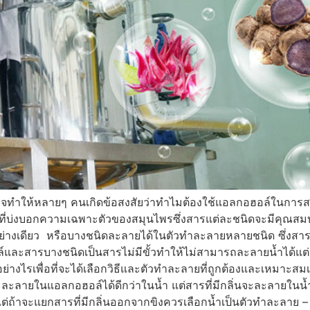
็อาจทำให้หลายๆ คนเกิดข้อสงสัยว่าทำไมต้องใช้แอลกอฮอล์ในการส
ี่บ่งบอกความเฉพาะตัวของสมุนไพรซึ่งสารแต่ละชนิดจะมีคุณสมบัต
่างเดียว หรือบางชนิดละลายได้ในตัวทําละลายหลายชนิด ซึ่งสาร
์และสารบางชนิดเป็นสารไม่มีขั้วทําให้ไม่สามารถละลายน้ำได้แต่ล
่างไรเพื่อที่จะได้เลือกวิธีและตัวทําละลายที่ถูกต้องและเหมาะสม
ีสีจะละลายในแอลกอฮอล์ได้ดีกว่าในน้ำ แต่สารที่มีกลิ่นจะละลายในน้
้าจะแยกสารที่มีกลิ่นออกจากขิงควรเลือกน้ำเป็นตัวทําละลาย – น้