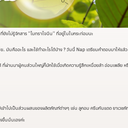
นที่ยังไม่รู้จักสาร “ไมทราไจนีน” ที่อยู่ในใบกระท่อมนะ
เนี่ย.. มันคืออะไร และใช้ทำอะไรได้บ้าง ? วันนี้ Nap เตรียมคำตอบมาให้แล้ว
 ที่ผ่านมาผู้คนส่วนใหญ่ก็มักใช้เมื่อเกิดความรู้สึกเหนื่อยล้า อ่อนเพลีย หร
เข้าไปเป็นส่วนผสมของผลิตภัณฑ์ต่างๆ เช่น ลูกอม ครีมกันแดด ยาเวชภั
ขึ้นนั่นเองค่ะ