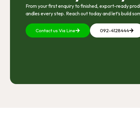
From your first enquiry to finished, export-ready pr
andles every step. Reach out today and let’s build so
Contact us Via Line
092-4128444