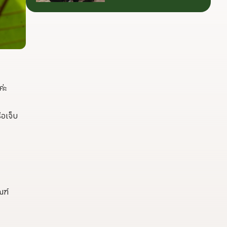
กระท่อมต้นน้ำ รับซื้อวัน
เกษตรกร เพื่อให้ผล
ละ 17.5 ตัน
งานวิจัยสามารถต่อย
อดไปสู่การใช้ประโยชน์
เชิงอุตสาหกรรมได้
อย่างเป็นรูปธรรม เรา
เชื่อว่าความร่วมมือ
ลักษณะนี้คือรากฐาน
สำคัญของการยกระดับ
ค่ะ
อุตสาหกรรมพืช
สมุนไพรไทยในระยะ
ยาว”
ือเจ็บ
ณฑ์