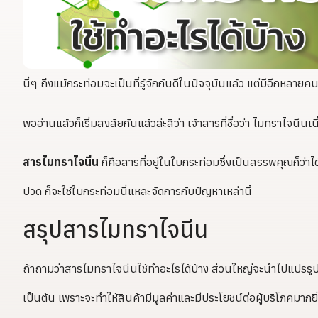
นี่ๆ ถึงแม้กระท่อมจะเป็นที่รู้จักกันดีในปัจจุบันแล้ว แต่มีอีกหลายค
พออ่านแล้วก็เริ่มสงสัยกันแล้วล่ะสิว่า เจ้าสารที่ชื่อว่า ไมทราไจนีน
สารไมทราไจนีน
ก็คือสารที่อยู่ในใบกระท่อมซึ่งเป็นสรรพคุณก็ว่าได้
ปวด ก็จะใช้ใบกระท่อมนี่แหละจัดการกับปัญหาเหล่านี้
สรุปสารไมทราไจนีน
ถ้าถามว่าสารไมทราไจนีนใช้ทำอะไรได้บ้าง ส่วนใหญ่จะนำไปแปรรูป
เป็นต้น เพราะจะทำให้สินค้ามีมูลค่าและมีประโยชน์ต่อผู้บริโภคมากยิ่ง