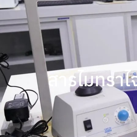
สารไมทราไจน