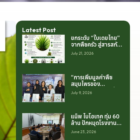
Latest Post
ยกระดับ “ใบเตยไทย”
จากพืชครัว สู่สารสกัด
มูลค่าสูงระดับโลก
July 21, 2026
“การเพิ่มมูลค่าพืช
สมุนไพรของ
ประเทศไทย ไม่ได้เริ่ม
July 9, 2026
ต้นจากการสร้าง
โรงงานเพียงอย่าง
เดียว แต่เริ่มต้นจาก
แน็พ ไบโอเทค ทุ่ม 60
การสร้างระบบความ
ล้าน ปักหมุดโรงงาน
ร่วมมือระหว่างนักวิจัย
นครศรีฯ จับมือ
มหาวิทยาลัย ภาค
June 23, 2026
มทร.ศรีวิชัย ยกระดับ
อุตสาหกรรม และ