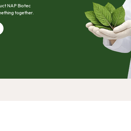
oduct NAP Biotec
mething together.