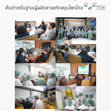
เห็นต่างๆในฐานะผู้ผลิตสารสกัดสมุนไพรไทย