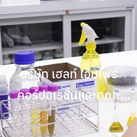
บริษัท เฮลท์ เอ็มไพร์
คอร์ปอเรชั่นและคณะ
(ศสช.) เข้าเยี่ยมชมโรงงาน