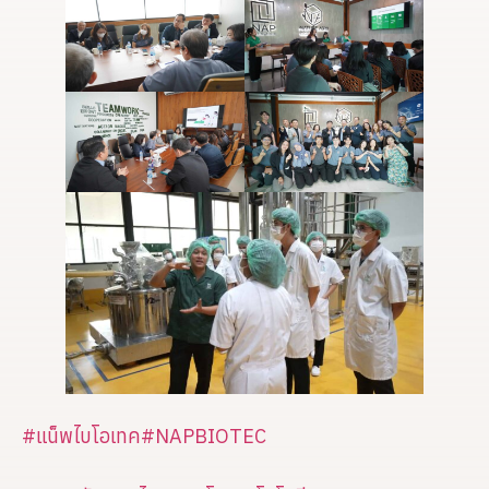
#แน็พไบโอเทค
#NAPBIOTEC