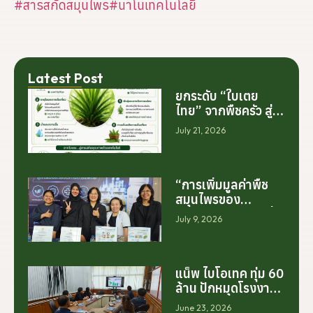
#สารสกัดสมุนไพร
#นาโนเทคโนโลยี
Latest Post
ยกระดับ “ใบเตย
ไทย” จากพืชครัว สู่
สารสกัดมูลค่าสูง
July 21, 2026
ระดับโลก
“การเพิ่มมูลค่าพืช
สมุนไพรของ
ประเทศไทย ไม่ได้เริ่ม
July 9, 2026
ต้นจากการสร้าง
โรงงานเพียงอย่าง
เดียว แต่เริ่มต้นจาก
การสร้างระบบความ
แน็พ ไบโอเทค ทุ่ม 60
ร่วมมือระหว่างนัก
ล้าน ปักหมุดโรงงาน
วิจัย มหาวิทยาลัย
นครศรีฯ จับมือ
June 23, 2026