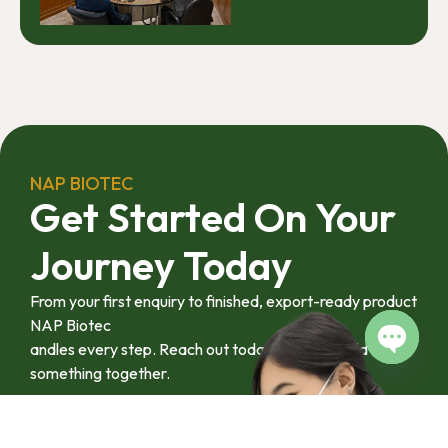
ภาคอุตสาหกรรม
มทร.ศรีวิชัย ยกระดับ
และเกษตรกร เพื่อให้
กระท่อมต้นน้ำ รับซื้อ
ผลงานวิจัยสามารถ
วันละ 17.5 ตัน
ต่อยอดไปสู่การใช้
ประโยชน์เชิง
อุตสาหกรรมได้อย่าง
เป็นรูปธรรม เราเชื่อ
ว่าความร่วมมือ
ลักษณะนี้คือรากฐาน
NAP BIOTEC
สำคัญของการยก
Get Started On Your
ระดับอุตสาหกรรมพืช
สมุนไพรไทยในระยะ
Journey Today
ยาว”
From your first enquiry to finished, export-ready product
NAP Biotec
andles every step. Reach out today and let’s build
Open c
something together.
Contact us Via Line
092-4128444