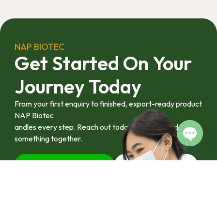
ประโยชน์เชิง
อุตสาหกรรมได้อย่าง
เป็นรูปธรรม เราเชื่อ
ว่าความร่วมมือ
ลักษณะนี้คือรากฐาน
NAP BIOTEC
สำคัญของการยก
Get Started On Your
ระดับอุตสาหกรรมพืช
สมุนไพรไทยในระยะ
Journey Today
ยาว”
From your first enquiry to finished, export-ready product
NAP Biotec
andles every step. Reach out today and let’s build
something together.
Open c
Contact us Via Line
092-4128444