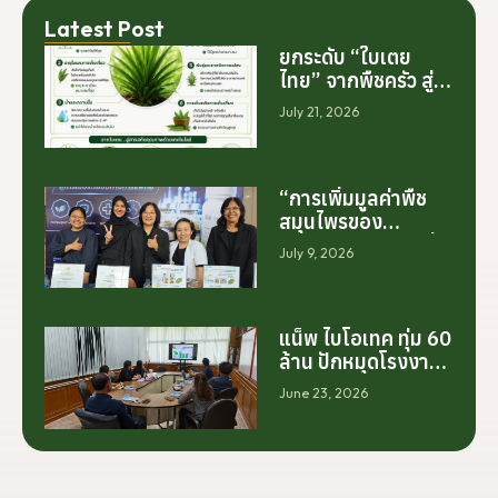
Latest Post
ยกระดับ “ใบเตย
ไทย” จากพืชครัว สู่
สารสกัดมูลค่าสูง
July 21, 2026
ระดับโลก
“การเพิ่มมูลค่าพืช
สมุนไพรของ
ประเทศไทย ไม่ได้เริ่ม
July 9, 2026
ต้นจากการสร้าง
โรงงานเพียงอย่าง
เดียว แต่เริ่มต้นจาก
การสร้างระบบความ
แน็พ ไบโอเทค ทุ่ม 60
ร่วมมือระหว่างนัก
ล้าน ปักหมุดโรงงาน
วิจัย มหาวิทยาลัย
นครศรีฯ จับมือ
June 23, 2026
ภาคอุตสาหกรรม
มทร.ศรีวิชัย ยกระดับ
และเกษตรกร เพื่อให้
กระท่อมต้นน้ำ รับซื้อ
ผลงานวิจัยสามารถ
วันละ 17.5 ตัน
ต่อยอดไปสู่การใช้