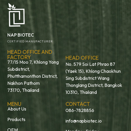
NAP BIOTEC
CERTIFIED MANUFACTURER
HEAD OFFICE AND
FACTORY
HEAD OFFICE
77/15 Moo 7, Khlong Yong
No. 579 Soi Lat Phrao 87
Subdistrict,
(Yaek 15), Khlong Chaokhun
Phutthamonthon District,
Sing Subdistrict Wang
Nakhon Pathom
Thonglang District, Bangkok
73170, Thailand
10310, Thailand
MENU
CONTACT
About Us
086-7828856
Products
info@napbiotec.io
OEM