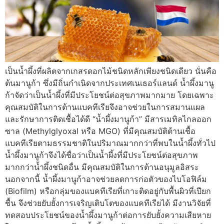
เป็นน้ำผึ้งที่ผลิตจากเกสรดอกไม้ชนิดหลักเพียงชนิดเดียว นั่นคือ
ต้นมานูก้า ซึ่งมีถิ่นกำเนิดจากประเทศเนเธอร์แลนด์ น้ำผึ้งมานู
ก้าจัดว่าเป็นน้ำผึ้งที่มีประโยชน์ต่อสุขภาพมากมาย โดยเฉพาะ
คุณสมบัติในการต้านแบคทีเรียจึงอาจช่วยในการสมานแผล
และรักษาการติดเชื้อได้ดี “น้ำผึ้งมานูก้า” มีสารเมทิลไกลออก
ซาล (Methylglyoxal หรือ MGO) ที่มีคุณสมบัติต้านเชื้อ
แบคทีเรียตามธรรมชาติในปริมาณมากกว่าที่พบในน้ำผึ้งทั่วไป
น้ำผึ้งมานูก้าจึงได้ชื่อว่าเป็นน้ำผึ้งที่มีประโยชน์ต่อสุขภาพ
มากกว่าน้ำผึ้งชนิดอื่น มีคุณสมบัติในการต้านอนุมูลอิสระ
นอกจากนี้ น้ำผึ้งมานูก้าอาจช่วยลดการก่อตัวของไบโอฟิล์ม
(Biofilm) หรือกลุ่มของแบคทีเรียที่เกาะติดอยู่กับพื้นผิวที่เปียก
ชื้น จึงช่วยยับยั้งการเจริญเติบโตของแบคทีเรียได้ มีงานวิจัยที่
ทดสอบประโยชน์ของน้ำผึ้งมานูก้าต่อการยับยั้งความเสียหาย