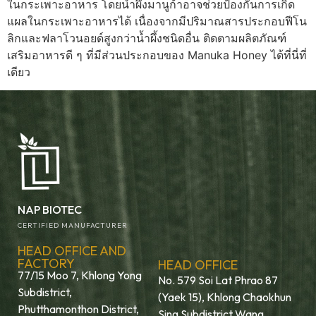
ในกระเพาะอาหาร โดยน้ำผึ้งมานูก้าอาจช่วยป้องกันการเกิด
แผลในกระเพาะอาหารได้ เนื่องจากมีปริมาณสารประกอบฟีโน
ลิกและฟลาโวนอยด์สูงกว่าน้ำผึ้งชนิดอื่น ติดตามผลิตภัณฑ์
เสริมอาหารดี ๆ ที่มีส่วนประกอบของ Manuka Honey ได้ที่นี่ที่
เดียว
NAP BIOTEC
CERTIFIED MANUFACTURER
HEAD OFFICE AND
FACTORY
HEAD OFFICE
77/15 Moo 7, Khlong Yong
No. 579 Soi Lat Phrao 87
Subdistrict,
(Yaek 15), Khlong Chaokhun
Phutthamonthon District,
Sing Subdistrict Wang