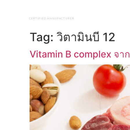
NAP BIOTEC
HOME
ABO
CERTIFIED MANUFACTURER
Tag:
วิตามินบี 12
Vitamin B complex จา