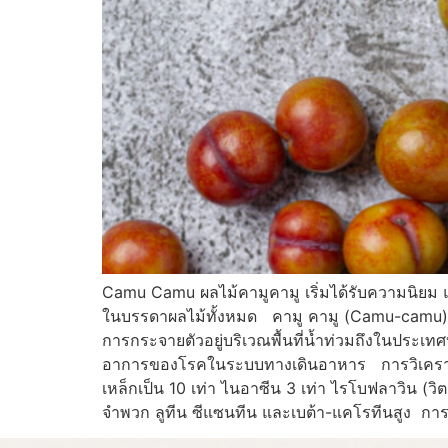
Camu Camu ผลไม้คามูคามู เริ่มได้รับความนิยม และม
ในบรรดาผลไม้ทั้งหมด คามู คามู (Camu-camu) มีช
การกระจายตัวอยู่บริเวณพื้นที่น้ำท่วมถึงในประเทศ
อาการของโรคในระบบทางเดินอาหาร การวิเคราะห์ทา
เหล็กเป็น 10 เท่า ไนอาซีน 3 เท่า ไรโบฟลาวิน (วิ
จำพวก ลูทีน ซีแซนทีน และเบต้า-แคโรทีนสูง การ