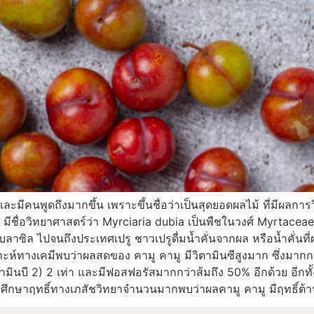
ีคนพูดถึงมากขึ้น เพราะขึ้นชื่อว่าเป็นสุดยอดผลไม้ ที่มีผลการวิจ
ื่อวิทยาศาสตร์ว่า Myrciaria dubia เป็นพืชในวงศ์ Myrtaceae มี
บลาซิล ไปจนถึงประเทศเปรู ชาวเปรูดื่มน้ำคั่นจากผล หรือน้ำคั่นที
งเคมีพบว่าผลสดของ คามู คามู มีวิตามินซีสูงมาก ซึ่งมากกว่า
ตามินบี 2) 2 เท่า และมีฟอสฟอรัสมากกว่าส้มถึง 50% อีกด้วย อีกท
ศึกษาฤทธิ์ทางเภสัชวิทยาจำนวนมากพบว่าผลคามู คามู มีฤทธิ์ต้า