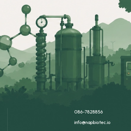
086-7828856
info@napbiotec.io