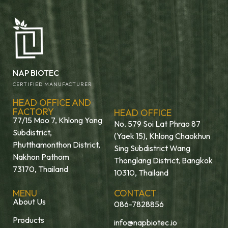
NAP BIOTEC
CERTIFIED MANUFACTURER
HEAD OFFICE AND
FACTORY
HEAD OFFICE
77/15 Moo 7, Khlong Yong
No. 579 Soi Lat Phrao 87
Subdistrict,
(Yaek 15), Khlong Chaokhun
Phutthamonthon District,
Sing Subdistrict Wang
Nakhon Pathom
Thonglang District, Bangkok
73170, Thailand
10310, Thailand
MENU
CONTACT
About Us
086-7828856
Products
info@napbiotec.io