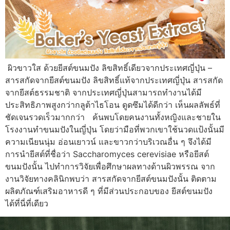
ผิวขาวใส ด้วยยีสต์ขนมปัง ลิขสิทธิ์เดียวจากประเทศญี่ปุ่น –
สารสกัดจากยีสต์ขนมปัง ลิขสิทธิ์แท้จากประเทศญี่ปุ่น สารสกัด
จากยีสต์ธรรมชาติ จากประเทศญี่ปุ่นสามารถทำงานได้มี
ประสิทธิภาพสูงกว่ากลูต้าไธโอน ดูดซึมได้ดีกว่า เห็นผลลัพธ์ที่
ชัดเจนรวดเร็วมากกว่า ค้นพบโดยคนงานทั้งหญิงและชายใน
โรงงานทำขนมปังในญี่ปุ่น โดยว่ามือที่พวกเขาใช้นวดแป้งนั้นมี
ความเนียนนุ่ม อ่อนเยาวน์ และขาวกว่าบริเวณอื่น ๆ จึงได้มี
การนำยีสต์ที่ชื่อว่า Saccharomyces cerevisiae หรือยีสต์
ขนมปังนั้น ไปทำการวิจัยเพื่อศึกษาผลทางด้านผิวพรรณ จาก
งานวิจัยทางคลินิกพบว่า สารสกัดจากยีสต์ขนมปังนั้น ติดตาม
ผลิตภัณฑ์เสริมอาหารดี ๆ ที่มีส่วนประกอบของ ยีสต์ขนมปัง
ได้ที่นี่ที่เดียว