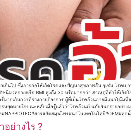
่มากเกินไป ซึ่งอาจก่อให้เกิดโรคและปัญหาสุขภาพอื่น ๆเช่น โรค
กดัชนีมวลกายหรือ BMI สูงถึง 30 หรือมากกว่า สาเหตุที่ทำให้เกิ
่มากเกินกว่าที่ร่างกายต้องการ ผู้ที่เป็นโรคอ้วนอาจมีแนวโน้มท
ุดหายใจขณะหลับเมื่อรู้แล้วว่าโรคอ้วนเป็นภัยอันตรายอย่างมา
บโอเทค#NAPBIOTEC#สารสกัดสมุนไพร#นาโนเทคโนโลยี#OEM#ลดน
าอย่างไร ?