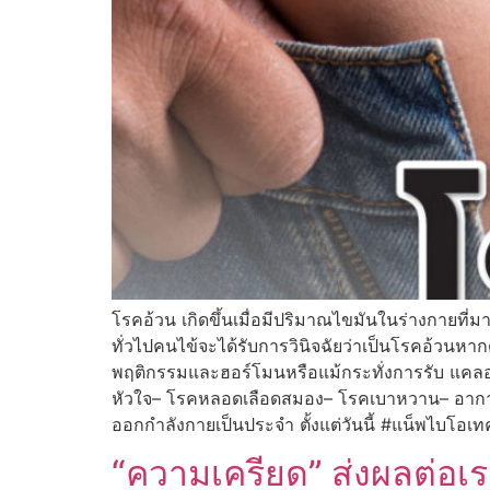
โรคอ้วน เกิดขึ้นเมื่อมีปริมาณไขมันในร่างกายที
ทั่วไปคนไข้จะได้รับการวินิจฉัยว่าเป็นโรคอ้วนหา
พฤติกรรมและฮอร์โมนหรือแม้กระทั่งการรับ แคลอรี
หัวใจ– โรคหลอดเลือดสมอง– โรคเบาหวาน– อาการหย
ออกกำลังกายเป็นประจำ ตั้งแต่วันนี้ #แน็พไ
“ความเครียด” ส่งผลต่อเร