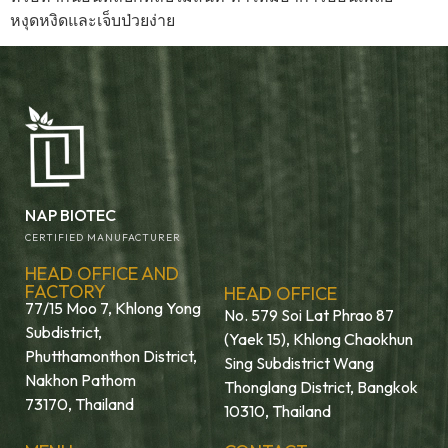
หงุดหงิดและเจ็บป่วยง่าย
NAP BIOTEC
CERTIFIED MANUFACTURER
HEAD OFFICE AND
FACTORY
HEAD OFFICE
77/15 Moo 7, Khlong Yong
No. 579 Soi Lat Phrao 87
Subdistrict,
(Yaek 15), Khlong Chaokhun
Phutthamonthon District,
Sing Subdistrict Wang
Nakhon Pathom
Thonglang District, Bangkok
73170, Thailand
10310, Thailand