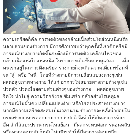
ความเครียดก็คือ การหดตัวของกล้ามเนื้อส่วนใดส่วนหนึ่งหรือ
หลายส่วนของร่างกาย มีการศึกษาพบว่าทุกครั้งที่เราคิดหรือมี
อารมณ์บางอย่างเกิดขึ้นจะต้องมีการหดตัว เคลื่อนไหวของ
กล้ามเนื้อแห่งใดแห่งหนึ่ง ในร่างกายเกิดขึ้นควบคู่เสมอ เมื่อ
คนเราอยู่ในภาวะตึงเครียด ร่างกายก็จะเกิดความเตียมพร้อมที่
จะ “สู้” หรือ “หนี” โดยที่ร่างกายมีการเปลี่ยนแปลงต่างๆเช่น
ผลต่อสุขภาพทางกาย ได้แก่ อาการไม่สบายทางกายต่างๆเช่น
ปวดหัว ปวดเมื่อยตามส่วนต่างๆของร่างกาย ผลต่อสุขภาพ
จิตใจ นำไปสู่ ความวิตกกังวล ซึมเศร้า กลัวอย่างไรเหตุผล
อารมณ์ไม่มั่นคง เปลี่ยนแปลงง่าย หรือโรคประสาทบางอย่าง
หากมีความเครียดสะสมเป็นเวลานาน ร่างกายจะหลั่งน้ำย่อยใน
กระเพาะอาหารออกมามากกว่าปกติ จึงทำให้เกิดอาการท้อง
อืด ลำไส้แปรปรวน กรดไหลย้อน มีผลกระทบต่อการนอนหลับ
หรือหากนอนหลับก็หลับไม่สนิท ทำให้มีอาการอ่อนเพลีย