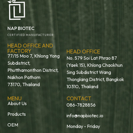
NAP BIOTEC
CERTIFIED MANUFACTURER
HEAD OFFICE AND
FACTORY
HEAD OFFICE
77/15 Moo 7, Khlong Yong
No. 579 Soi Lat Phrao 87
Subdistrict,
(Yaek 15), Khlong Chaokhun
Phutthamonthon District,
Sing Subdistrict Wang
Nakhon Pathom
Thonglang District, Bangkok
73170, Thailand
10310, Thailand
MENU
CONTACT
About Us
086-7828856
Products
info@napbiotec.io
OEM
Monday - Friday