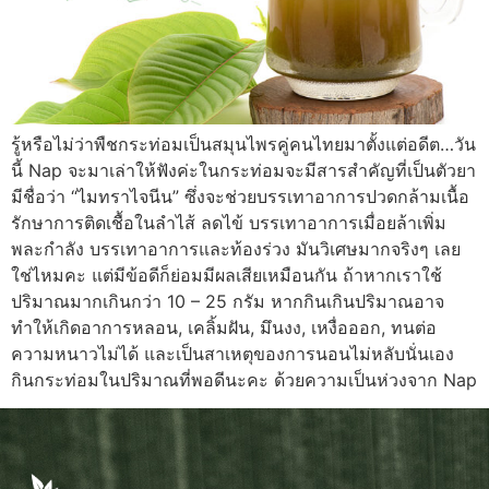
รู้หรือไม่ว่าพืชกระท่อมเป็นสมุนไพรคู่คนไทยมาตั้งแต่อดีต…วัน
นี้ Nap จะมาเล่าให้ฟังค่ะในกระท่อมจะมีสารสำคัญที่เป็นตัวยา
มีชื่อว่า “ไมทราไจนีน” ซึ่งจะช่วยบรรเทาอาการปวดกล้ามเนื้อ
รักษาการติดเชื้อในลำไส้ ลดไข้ บรรเทาอาการเมื่อยล้าเพิ่ม
พละกำลัง บรรเทาอาการและท้องร่วง มันวิเศษมากจริงๆ เลย
ใช่ไหมคะ แต่มีข้อดีก็ย่อมมีผลเสียเหมือนกัน ถ้าหากเราใช้
ปริมาณมากเกินกว่า 10 – 25 กรัม หากกินเกินปริมาณอาจ
ทำให้เกิดอาการหลอน, เคลิ้มฝัน, มึนงง, เหงื่อออก, ทนต่อ
ความหนาวไม่ได้ และเป็นสาเหตุของการนอนไม่หลับนั่นเอง
กินกระท่อมในปริมาณที่พอดีนะคะ ด้วยความเป็นห่วงจาก Nap