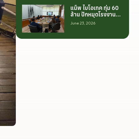
เดียว แต่เริ่มต้นจาก
แน็พ ไบโอเทค ทุ่ม 60
การสร้างระบบความ
ล้าน ปักหมุดโรงงาน
ร่วมมือระหว่างนักวิจัย
นครศรีฯ จับมือ
มหาวิทยาลัย ภาค
June 23, 2026
มทร.ศรีวิชัย ยกระดับ
อุตสาหกรรม และ
กระท่อมต้นน้ำ รับซื้อวัน
เกษตรกร เพื่อให้ผล
ละ 17.5 ตัน
งานวิจัยสามารถต่อย
อดไปสู่การใช้ประโยชน์
เชิงอุตสาหกรรมได้
อย่างเป็นรูปธรรม เรา
เชื่อว่าความร่วมมือ
ลักษณะนี้คือรากฐาน
สำคัญของการยกระดับ
อุตสาหกรรมพืช
สมุนไพรไทยในระยะ
ยาว”