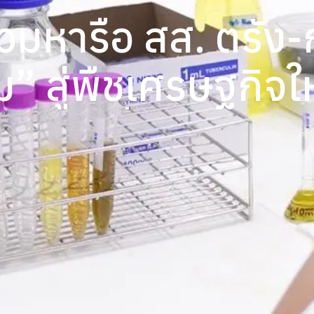
วมหารือ สส. ตรัง-ก
” สู่พืชเศรษฐกิจใ
ยั่งยืน