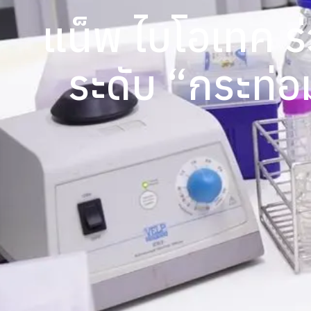
แน็พ ไบโอเทค ร่
ระดับ “กระท่อม