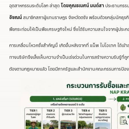
อุตสาหกรรมระดับโลก ล่าสุด
โดยคุณธเนศน์ มนต์สา
ประธานกรรมก
อิชณน์
สมาชิกสภาผู้แทนราษฎร จังหวัดตรัง พร้อมด้วยกลุ่มนักธุรก
พืชกระท่อมให้เป็นพืชเศรษฐกิจใหม่ ซึ่งได้รับความสนใจจากผู้ประ
การเคลื่อนไหวครั้งสำคัญนี้ เกิดขึ้นหลังจากที่ แน็พ ไบโอเทค ได้
ทางบริษัทจึงเล็งเห็นความจำเป็นเร่งด่วนในการสร้างความรับรู้ที่ถ
ต้องตามกฎหมายแล้ว โดยมีภาครัฐและสำนักงานคณะกรรมการป้องกัน