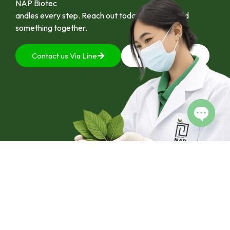
NAP Biotec
andles every step. Reach out today and let’s build
something together.
Contact us Via Line
092-4128444
Open c