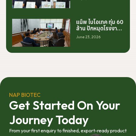
ต้นจากการสร้าง
โรงงานเพียงอย่าง
เดียว แต่เริ่มต้นจาก
การสร้างระบบความ
แน็พ ไบโอเทค ทุ่ม 60
ร่วมมือระหว่างนัก
ล้าน ปักหมุดโรงงาน
วิจัย มหาวิทยาลัย
นครศรีฯ จับมือ
June 23, 2026
ภาคอุตสาหกรรม
มทร.ศรีวิชัย ยกระดับ
และเกษตรกร เพื่อให้
กระท่อมต้นน้ำ รับซื้อ
ผลงานวิจัยสามารถ
วันละ 17.5 ตัน
ต่อยอดไปสู่การใช้
ประโยชน์เชิง
อุตสาหกรรมได้อย่าง
เป็นรูปธรรม เราเชื่อ
ว่าความร่วมมือ
ลักษณะนี้คือรากฐาน
NAP BIOTEC
สำคัญของการยก
Get Started On Your
ระดับอุตสาหกรรมพืช
สมุนไพรไทยในระยะ
Journey Today
ยาว”
From your first enquiry to finished, export-ready product