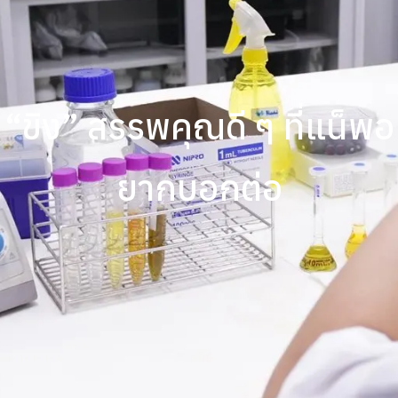
“ขิง” สรรพคุณดี ๆ ที่แน็พอ
ยากบอกต่อ