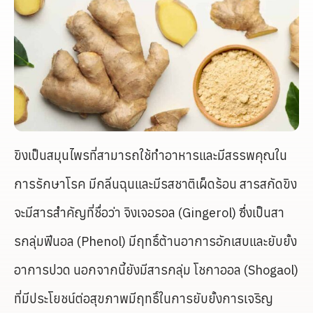
ขิงเป็นสมุนไพรที่สามารถใช้ทำอาหารและมีสรรพคุณใน
การรักษาโรค มีกลิ่นฉุนและมีรสชาติเผ็ดร้อน สารสกัดขิง
จะมีสารสำคัญที่ชื่อว่า จิงเจอรอล (Gingerol) ซึ่งเป็นสา
รกลุ่มฟีนอล (Phenol) มีฤทธิ์ต้านอาการอักเสบและยับยั้ง
อาการปวด นอกจากนี้ยังมีสารกลุ่ม โชกาออล (Shogaol)
ที่มีประโยชน์ต่อสุขภาพมีฤทธิ์ในการยับยั้งการเจริญ