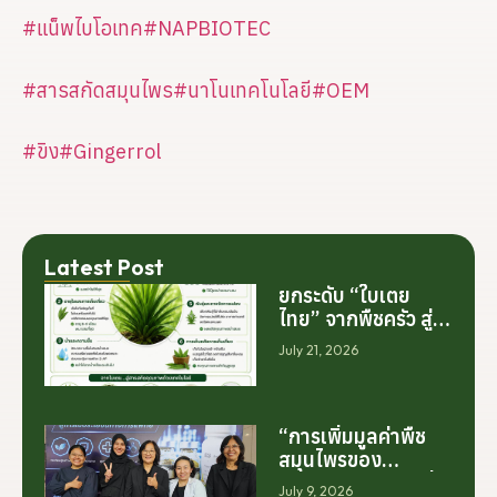
#แน็พไบโอเทค
#NAPBIOTEC
#สารสกัดสมุนไพร
#นาโนเทคโนโลยี
#OEM
#ขิง
#Gingerrol
Latest Post
ยกระดับ “ใบเตย
ไทย” จากพืชครัว สู่
สารสกัดมูลค่าสูง
July 21, 2026
ระดับโลก
“การเพิ่มมูลค่าพืช
สมุนไพรของ
ประเทศไทย ไม่ได้เริ่ม
July 9, 2026