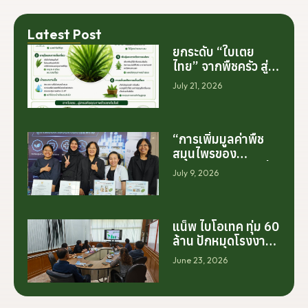
Latest Post
ยกระดับ “ใบเตย
ไทย” จากพืชครัว สู่
สารสกัดมูลค่าสูง
July 21, 2026
ระดับโลก
“การเพิ่มมูลค่าพืช
สมุนไพรของ
ประเทศไทย ไม่ได้เริ่ม
July 9, 2026
ต้นจากการสร้าง
โรงงานเพียงอย่าง
เดียว แต่เริ่มต้นจาก
การสร้างระบบความ
แน็พ ไบโอเทค ทุ่ม 60
ร่วมมือระหว่างนัก
ล้าน ปักหมุดโรงงาน
วิจัย มหาวิทยาลัย
นครศรีฯ จับมือ
June 23, 2026
ภาคอุตสาหกรรม
มทร.ศรีวิชัย ยกระดับ
และเกษตรกร เพื่อให้
กระท่อมต้นน้ำ รับซื้อ
ผลงานวิจัยสามารถ
วันละ 17.5 ตัน