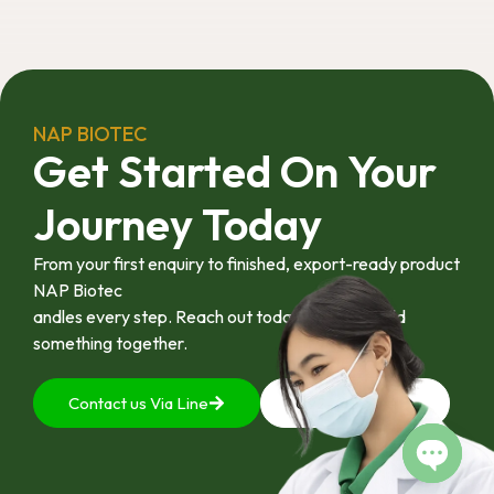
ต่อยอดไปสู่การใช้
ประโยชน์เชิง
อุตสาหกรรมได้อย่าง
เป็นรูปธรรม เราเชื่อ
ว่าความร่วมมือ
ลักษณะนี้คือรากฐาน
NAP BIOTEC
สำคัญของการยก
Get Started On Your
ระดับอุตสาหกรรมพืช
สมุนไพรไทยในระยะ
Journey Today
ยาว”
From your first enquiry to finished, export-ready product
NAP Biotec
andles every step. Reach out today and let’s build
something together.
Contact us Via Line
092-4128444