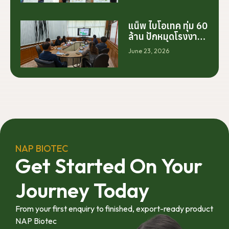
โรงงานเพียงอย่าง
เดียว แต่เริ่มต้นจาก
การสร้างระบบความ
แน็พ ไบโอเทค ทุ่ม 60
ร่วมมือระหว่างนัก
ล้าน ปักหมุดโรงงาน
วิจัย มหาวิทยาลัย
นครศรีฯ จับมือ
June 23, 2026
ภาคอุตสาหกรรม
มทร.ศรีวิชัย ยกระดับ
และเกษตรกร เพื่อให้
กระท่อมต้นน้ำ รับซื้อ
ผลงานวิจัยสามารถ
วันละ 17.5 ตัน
ต่อยอดไปสู่การใช้
ประโยชน์เชิง
อุตสาหกรรมได้อย่าง
เป็นรูปธรรม เราเชื่อ
ว่าความร่วมมือ
ลักษณะนี้คือรากฐาน
NAP BIOTEC
สำคัญของการยก
Get Started On Your
ระดับอุตสาหกรรมพืช
สมุนไพรไทยในระยะ
Journey Today
ยาว”
From your first enquiry to finished, export-ready product
NAP Biotec