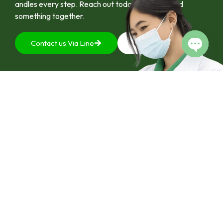
andles every step. Reach out today and let’s build
something together.
Contact us Via Line
092-4128444
Open c