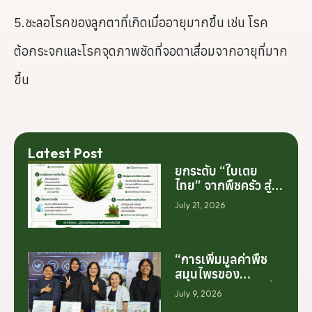
5.ชะลอโรคของลูกตาที่เกิดเมื่ออายุมากขึ้น เช่น โรค
ต้อกระจกและโรคจุดภาพชัดที่จอตาเสื่อมจากอายุที่มาก
ขึ้น
Latest Post
ยกระดับ “ใบเตย
ไทย” จากพืชครัว สู่
สารสกัดมูลค่าสูง
July 21, 2026
ระดับโลก
“การเพิ่มมูลค่าพืช
สมุนไพรของ
ประเทศไทย ไม่ได้เริ่ม
July 9, 2026
ต้นจากการสร้าง