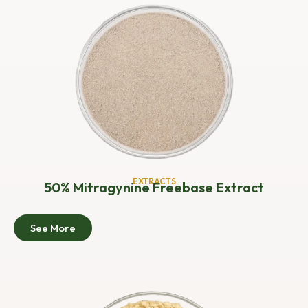
EXTRACTS
50% Mitragynine Freebase Extract
See More