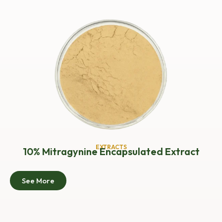
EXTRACTS
10% Mitragynine Encapsulated Extract
See More