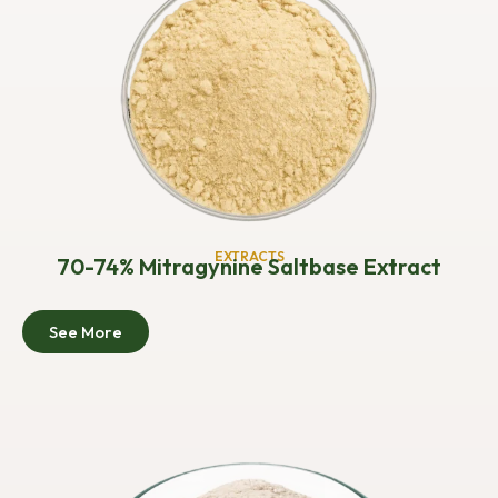
EXTRACTS
70-74% Mitragynine Saltbase Extract
See More