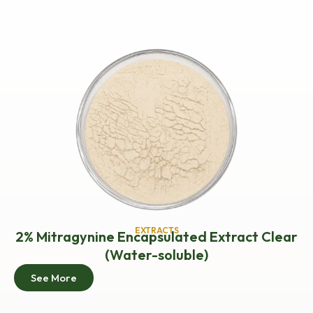
EXTRACTS
2% Mitragynine Encapsulated Extract Clear
(Water-soluble)
See More