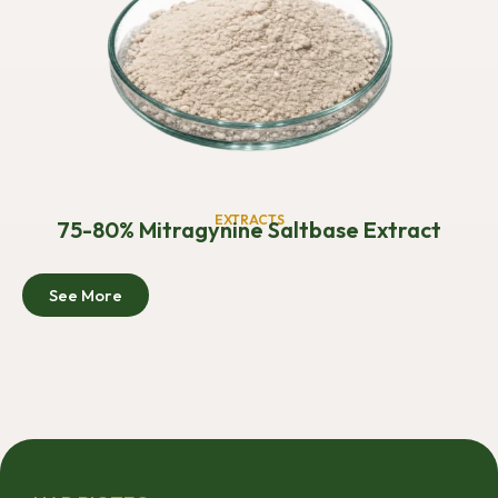
EXTRACTS
75-80% Mitragynine Saltbase Extract
See More