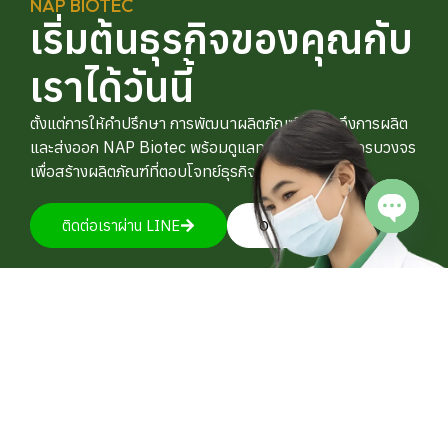
NAP BIOTEC
เริ่มต้นธุรกิจของคุณกับ
เราได้วันนี้
ตั้งแต่การให้คำปรึกษา การพัฒนาผลิตภัณฑ์ ไปจนถึงการผลิต
และส่งออก NAP Biotec พร้อมดูแลทุกขั้นตอนอย่างครบวงจร
เพื่อสร้างผลิตภัณฑ์ที่ตอบโจทย์ธุรกิจของคุณ
ติดต่อเราผ่าน LINE
092-4128444
Open c