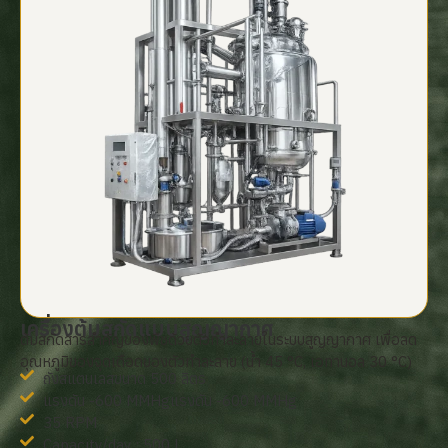
เครื่องต้มสกัดแบบสูญญากาศ
ต้มสกัดสารสำคัญของพืชด้วยตัวทำละลายในระบบสูญญากาศ เพื่อลด
อุณหภูมิของจุดเดือดของตัวทำละลาย (น้ำ 45 °C, เอทานอล 30 °C)
ถังสแตนเลสขนาด 500 ลิตร
แรงดัน -600 MMHgแรงดัน -600 MMHg
35 RPM
Capacity/day : 500 L