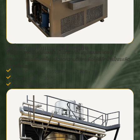
เครื่องทำแห้งแบบแช่เยือกแข็ง
ทำให้สารสกัดเข้มข้นแบบน้ำ เป็นสารสกัดในรูปแบบผง โดยใช้
กระบวนการแช่เยือกแข็ง แล้วลดความดันลงเพื่อให้ผลึกน้ำแข็งระเหิด
กลายเป็นไอ
ถังขนาด 12 ลิตร, บรรจุวัตถุดิบได้ 2 ลิตร / รอบ
อุณภูมิแช่แข็ง –30 °C
อุณหภูมิทำแห้ง 50 °C