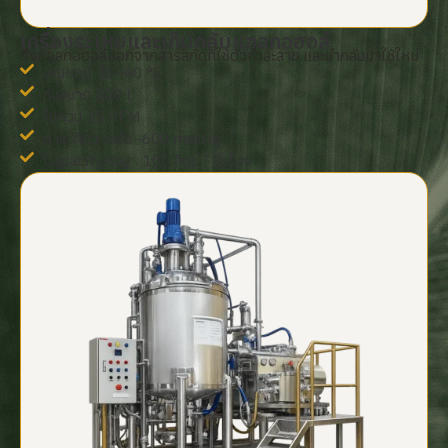
เครื่องระเหยและเก็บกลับแอลกอฮอล์
ดึงแอลกอฮอล์ออกจากสารสกัดที่ใช้ตัวทำละลาย และนำกลับมาใช้ใหม่
อุณหภูมิ 30–60 °C
ถังขนาด 500 L
ใบกวน 35 RPM
ภายใต้ความดัน -600 mmHg
Capacity/day : 100 ลิตร / ชั่วโมง