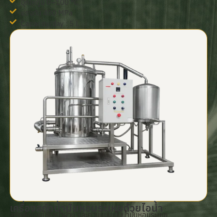
อุณหภูมิ 0–100 °C
แรงดัน 400 MPa
Capacity/day : 5 L
เครื่องสกัดน้ำมันหอมระเหยด้วยไอน้ำ
สกัดพืชโดยใช้ไอน้ำผ่าน และควบแน่นเป็นน้ำมันหอมระเหย