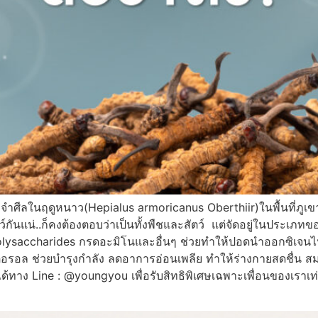
ืนที่จำศีลในฤดูหนาว(Hepialus armoricanus Oberthiir)ในพื้นที่ภูเ
ตว์กันแน่..ก็คงต้องตอบว่าเป็นทั้งพืชและสัตว์ แต่จัดอยู่ในประเภท
lysaccharides กรดอะมิโนและอื่นๆ ช่วยทำให้ปอดนำออกซิเจนไป
อรอล ช่วยบำรุงกำลัง ลดอาการอ่อนเพลีย ทำให้ร่างกายสดชื่น สมอง
าได้ทาง Line : @youngyou เพื่อรับสิทธิพิเศษเฉพาะเพื่อนของเรา