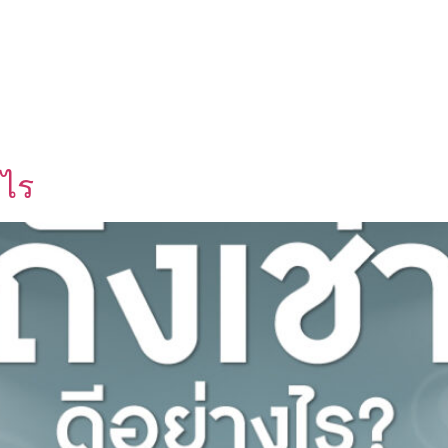
UT US
OEM SERVICE
PRODUCTS
BLOG
งไร