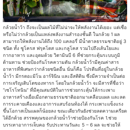
กล้วยน้ำว้า ถึงจะเป็นผลไม้ที่ไม่น่าจะให้พลังงานได้เยอะ แต่เชื่อ
หรือไม่ว่ากล้วยเป็นแหล่งพลังงานสํารองชั้นดี ในกล้วย 1 ผล
สามารถให้พลังงานได้ถึง 100 แคลอรี่ มีน้ำตาลธรรมชาติอยู่ 3
ชนิด ทั้ง ซูโครส ฟรุคโตส และกลูโคส รวมไปถึงเส้นใยและ
กากอาหาร และอุดมด้วย วิตามินบี 6 ที่ช่วยกระตุ้นระบบภูมิ
ต้านทาน ช่วยป้องกันโรคความดัน กล้วยน้ำว้ามีคุณค่าสาร
อาหารที่พิเศษกว่ากล้วยชนิดอื่น นั่นก็คือ โปรตีนที่อยู่ในกล้วย
น้ำว้า มีกรดอะมิโน อาร์จินิน และอีสติดิน ซึ่งมีความจําเป็นต่อ
การเจริญเติบโตของทารก โดยในกล้วยน้ำว้า จะมีสารที่ชื่อว่า
“เซโรโทนิน” ที่มีคุณสมบัติในการช่วยกระตุ้นให้กระเพาะ
อาหารสร้างเยื่อเมือกตามธรรมชาติออกมาเคลือบแผล และลด
การระคายเคืองและอาการแสบร้อนท้องได้ กระเพาะแข็งแรง
ขึ้นโอกาสเป็นแผลก็น้อยลง ขณะเดียวกันยังช่วยลดความเครียด
ได้อีกด้วย สรรพคุณของกล้วยน้ำว้าช่วยป้องกันโรค 1.ช่วย
บรรเทาอาการเจ็บคอ รับประทานวันละ 5 – 6 ผล จะช่วยให้