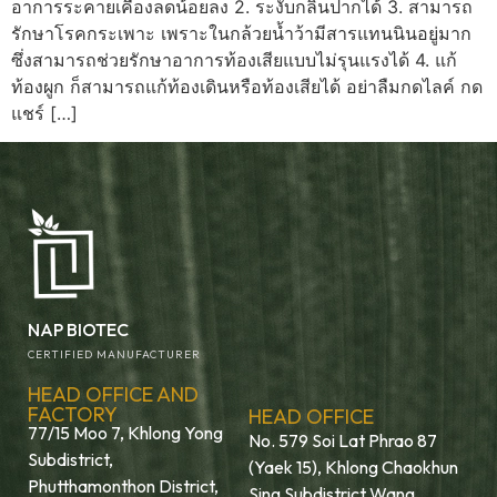
อาการระคายเคืองลดน้อยลง 2. ระงับกลิ่นปากได้ 3. สามารถ
รักษาโรคกระเพาะ เพราะในกล้วยน้ำว้ามีสารแทนนินอยู่มาก
ซึ่งสามารถช่วยรักษาอาการท้องเสียแบบไม่รุนแรงได้ 4. แก้
ท้องผูก ก็สามารถแก้ท้องเดินหรือท้องเสียได้ อย่าลืมกดไลค์ กด
แชร์ […]
NAP BIOTEC
CERTIFIED MANUFACTURER
HEAD OFFICE AND
FACTORY
HEAD OFFICE
77/15 Moo 7, Khlong Yong
No. 579 Soi Lat Phrao 87
Subdistrict,
(Yaek 15), Khlong Chaokhun
Phutthamonthon District,
Sing Subdistrict Wang