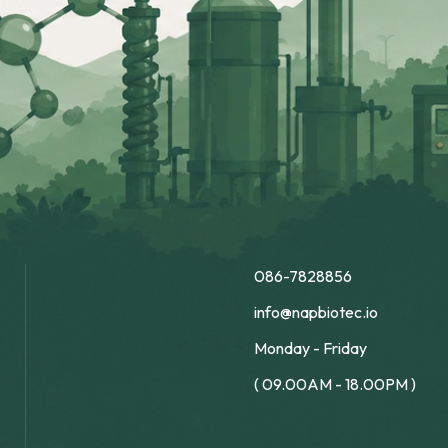
086-7828856
info@napbiotec.io
Monday - Friday
( 09.00AM - 18.00PM )