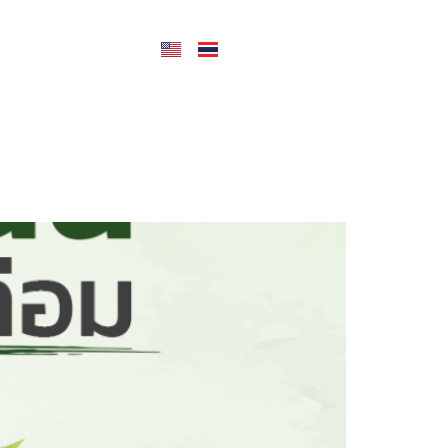
CONTACT US