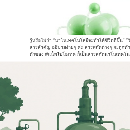
รู้หรือไม่ว่า “นาโนเทคโนโลยีจะทำให้ชีวิตดีขึ้น
สารสำคัญ อธิบายง่ายๆ ค่ะ สารสกัดต่างๆ จะถูกทำ
ตัวของ #แน็พไบโอเทค ก็เป็นสารสกัดนาโนเทคโนโลยี