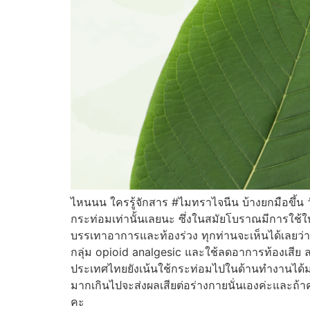
ไหนนน ใครรู้จักสาร #ไมทราไจนีน บ้างยกมือขึ้น 
กระท่อมเท่านั้นเลยนะ ซึ่งในสมัยโบราณมีการใช้ใ
บรรเทาอาการและท้องร่วง ทุกท่านจะเห็นได้เลยว่
กลุ่ม opioid analgesic และใช้ลดอาการท้องเสีย
ประเทศไทยยังเน้นใช้กระท่อมไปในด้านทำงานได้มา
มากเกินไปจะส่งผลเสียต่อร่างกายนั่นเองค่ะและถ
คะ