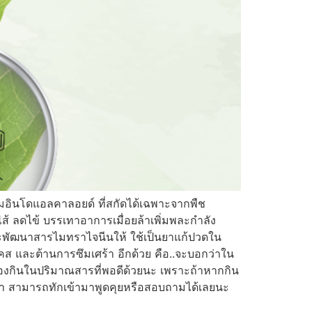
ุ่มอินโดแอลคาลอยด์ ที่สกัดได้เฉพาะจากพืช
้ ลดไข้ บรรเทาอาการเมื่อยล้าเพิ่มพละกำลัง
และพัฒนาสารไมทราไจนีนให้ ใช้เป็นยาแก้ปวดใน
ส และต้านการซึมเศร้า อีกด้วย คือ..จะบอกว่าใน
้องกินในปริมาณสารที่พอดีด้วยนะ เพราะถ้าหากกิน
นมา สามารถทักเข้ามาพูดคุยหรือสอบถามได้เลยนะ