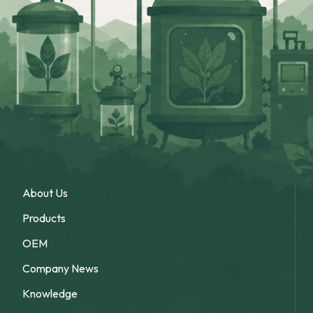
About Us
Products
OEM
Company News
Knowledge