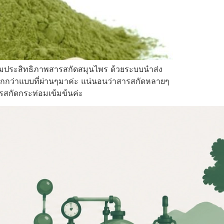
เพิ่มประสิทธิภาพสารสกัดสมุนไพร ด้วยระบบนำส่ง
มากกว่าแบบที่ผ่านๆมาค่ะ แน่นอนว่าสารสกัดหลายๆ
ารสกัดกระท่อมเข้มข้นค่ะ