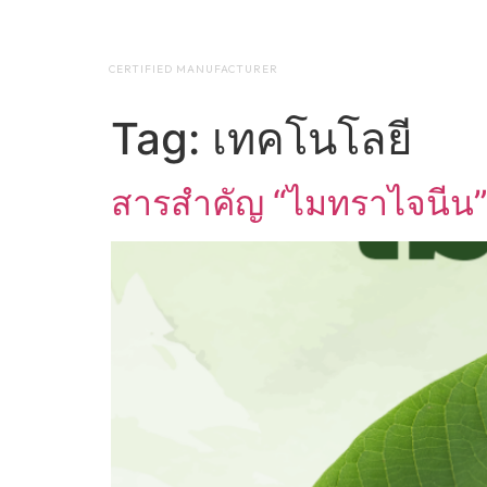
NAP BIOTEC
HOME
ABO
CERTIFIED MANUFACTURER
Tag:
เทคโนโลยี
สารสำคัญ “ไมทราไจนีน”