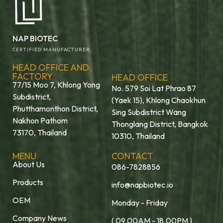
NAP BIOTEC
CERTIFIED MANUFACTURER
HEAD OFFICE AND
FACTORY
HEAD OFFICE
77/15 Moo 7, Khlong Yong
No. 579 Soi Lat Phrao 87
Subdistrict,
(Yaek 15), Khlong Chaokhun
Phutthamonthon District,
Sing Subdistrict Wang
Nakhon Pathom
Thonglang District, Bangkok
73170, Thailand
10310, Thailand
MENU
CONTACT
About Us
086-7828856
Products
info@napbiotec.io
OEM
Monday - Friday
Company News
( 09.00AM - 18.00PM )