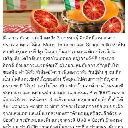
คือสารสกัดจากส้มสีแดงถึง 3 สายพันธุ์ ลิขสิทธิ์เฉพาะจาก
ประเทศอิตาลี ได้แก่ Moro, Tarocco และ Sanguinello ซึ่งเป็น
สายพันธุ์เฉพาะที่ปลูกในแถบดินแดนทะเลเมดิเตอร์เรเนี่ยน
เจริญเติบโตใกล้แถบภูเขาไฟเอตนา หมู่เกาะซิซิลี ประเทศ
อิตาลี ด้วยสภาวะแวดล้อมที่ไม่เหมาะสมกับการเจริญเติบโต
ของพืช ทำให้ส้มสีเลือดมีความพิเศษกว่าส้มพันธุ์อื่น ๆ จนเกิด
เป็นเม็ดสีแดงเข้มที่เนื้อของส้ม ซึ่งอุดมไปด้วยสารสำคัญจาก
ธรรมชาติ ได้แก่ แอนโธไซยานิน ฟลาโวนอยด์ กรดไฮดรอกซี
ซินนามิก และวิตามินซี ปลอดภัย และเห็นผลชัวร์ 100% เพราะ
มีงานวิจัยทางคลินิครองรับแล้วมากมายหลายฉบับ อีกทั้งยังได้
รับ “Canada Health Claim” ว่าช่วยเรื่องลดการอักเสบของผิว
จากแสงแดด และเป็นแหล่งของสารต้านอนุมูลอิสระอีกด้วย v
ป้องกันการอักเสบและผื่นแดงจากรังสี UVB v ป้องกันผิวหมอง
คล้ำและช่วยให้ผิวขาวอย่างเป็นธรรมชาติ v ช่วยลดระดับของ