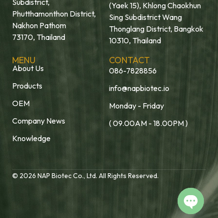
Subdistrict,
(Yaek 15), Khlong Chaokhun
Phutthamonthon District,
Sing Subdistrict Wang
Nakhon Pathom
Thonglang District, Bangkok
73170, Thailand
10310, Thailand
MENU
CONTACT
About Us
086-7828856
Products
info@napbiotec.io
OEM
Monday - Friday
Company News
( 09.00AM - 18.00PM )
Knowledge
© 2026 NAP Biotec Co., Ltd. All Rights Reserved.