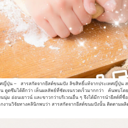
ศญี่ปุ่น – สารสกัดจากยีสต์ขนมปัง ลิขสิทธิ์แท้จากประเทศญี่ปุ่น
อน ดูดซึมได้ดีกว่า เห็นผลลัพธ์ที่ชัดเจนรวดเร็วมากกว่า ค้น
ียนนุ่ม อ่อนเยาวน์ และขาวกว่าบริเวณอื่น ๆ จึงได้มีการนำยีสต์ที่
กงานวิจัยทางคลินิกพบว่า สารสกัดจากยีสต์ขนมปังนั้น ติดตามผลิต