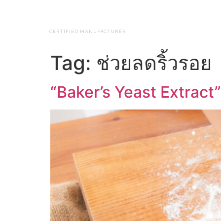
NAP BIOTEC
HOME
ABO
CERTIFIED MANUFACTURER
Tag:
ช่วยลดริ้วรอย
“Baker’s Yeast Extract”