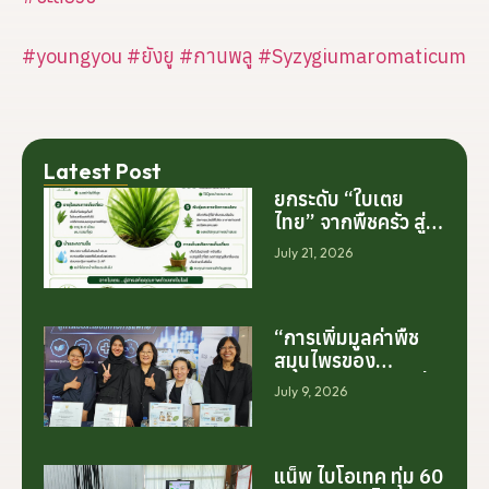
#youngyou
#ยังยู
#กานพลู
#Syzygiumaromaticum
Latest Post
ยกระดับ “ใบเตย
ไทย” จากพืชครัว สู่
สารสกัดมูลค่าสูง
July 21, 2026
ระดับโลก
“การเพิ่มมูลค่าพืช
สมุนไพรของ
ประเทศไทย ไม่ได้เริ่ม
July 9, 2026
ต้นจากการสร้าง
โรงงานเพียงอย่าง
เดียว แต่เริ่มต้นจาก
การสร้างระบบความ
แน็พ ไบโอเทค ทุ่ม 60