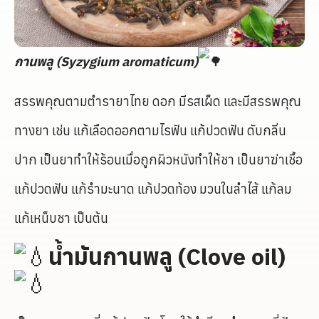
กานพลู (Syzygium aromaticum)
สรรพคุณตามตำรายาไทย ดอก มีรสเผ็ด และมีสรรพคุณ
ทางยา เช่น แก้เลือดออกตามไรฟัน แก้ปวดฟัน ดับกลิ่น
ปาก เป็นยาทำให้ร้อนเมื่อถูกผิวหนังทำให้ชา เป็นยาฆ่าเชื้อ
แก้ปวดฟัน แก้รำมะนาด แก้ปวดท้อง มวนในลำไส้ แก้ลม
แก้เหน็บชา เป็นต้น
น้ำมันกานพลู (Clove oil)