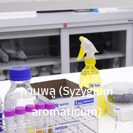
กานพลู (Syzygium
aromaticum)