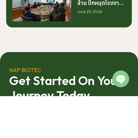
ร่วมมือระหว่างนัก
ล้าน ปักหมุดโรงงาน
วิจัย มหาวิทยาลัย
นครศรีฯ จับมือ
June 23, 2026
ภาคอุตสาหกรรม
มทร.ศรีวิชัย ยกระดับ
และเกษตรกร เพื่อให้
กระท่อมต้นน้ำ รับซื้อ
ผลงานวิจัยสามารถ
วันละ 17.5 ตัน
ต่อยอดไปสู่การใช้
ประโยชน์เชิง
อุตสาหกรรมได้อย่าง
เป็นรูปธรรม เราเชื่อ
ว่าความร่วมมือ
ลักษณะนี้คือรากฐาน
NAP BIOTEC
สำคัญของการยก
Get Started On Your
ระดับอุตสาหกรรมพืช
สมุนไพรไทยในระยะ
Journey Today
Open c
ยาว”
From your first enquiry to finished, export-ready product
NAP Biotec
andles every step. Reach out today and let’s build
something together.