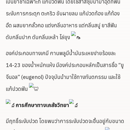
เป็นยาชาเฉพาะที่ แก้ปวดฟัน โดยใช้สำสีชุบนำมาอุดที่ฟัน
ระงับการกระตุก ตะคริว ขับผายลม แก้ปวดท้อง แก้ท้อง
อืด ผสมยากลั้วคอ แต่งกลิ่นอาหาร แต่กลิ่นสบู่ ยาสีฟัน
ดับกลิ่นปาก ดับกลิ่นเหล้า ไล่ยุง
องค์ประกอบทางเคมี กานพลูมีน้ำมันระเหยง่ายร้อยละ
14-23 ของน้ำหนักแห้ง มีองค์ประกอบหลักเป็นสารชื่อ “ยู
จีนอล” (eugenol) ปัจจุบันนำมาใช้ทางทันตกรรม และใช้
แก้ปวดฟัน
การศึกษาทางเภสัชวิทยา
มีฤทธิ์ระงับปวด โดยพบว่าการระงับปวดจะขึ้นอยู่กับขนาด