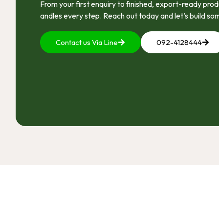
From your first enquiry to finished, export-ready pr
andles every step. Reach out today and let’s build so
Contact us Via Line
092-4128444