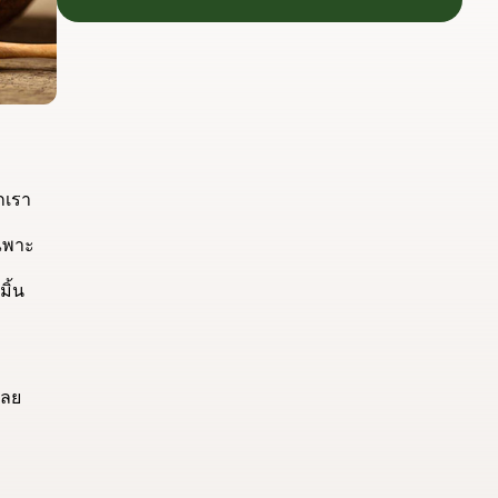
กระท่อมต้นน้ำ รับซื้อวัน
เกษตรกร เพื่อให้ผล
ละ 17.5 ตัน
งานวิจัยสามารถต่อย
อดไปสู่การใช้ประโยชน์
เชิงอุตสาหกรรมได้
อย่างเป็นรูปธรรม เรา
เชื่อว่าความร่วมมือ
ลักษณะนี้คือรากฐาน
สำคัญของการยกระดับ
อุตสาหกรรมพืช
กเรา
สมุนไพรไทยในระยะ
ยาว”
เฉพาะ
ิ้น
เลย