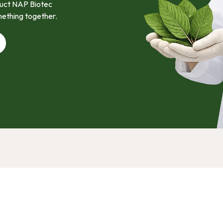
oduct NAP Biotec
mething together.