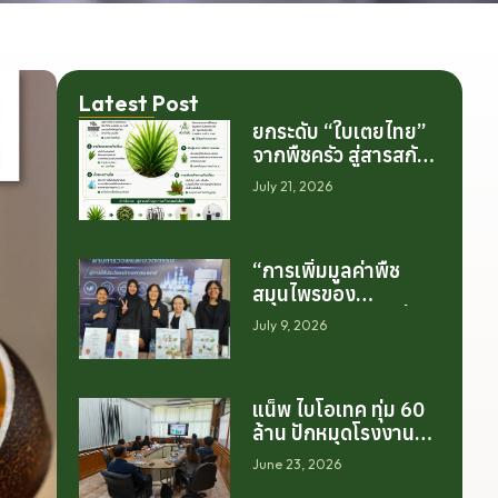
Latest Post
ยกระดับ “ใบเตยไทย”
จากพืชครัว สู่สารสกัด
มูลค่าสูงระดับโลก
July 21, 2026
“การเพิ่มมูลค่าพืช
สมุนไพรของ
ประเทศไทย ไม่ได้เริ่ม
July 9, 2026
ต้นจากการสร้าง
โรงงานเพียงอย่าง
เดียว แต่เริ่มต้นจาก
แน็พ ไบโอเทค ทุ่ม 60
การสร้างระบบความ
ล้าน ปักหมุดโรงงาน
ร่วมมือระหว่างนักวิจัย
นครศรีฯ จับมือ
มหาวิทยาลัย ภาค
June 23, 2026
มทร.ศรีวิชัย ยกระดับ
อุตสาหกรรม และ