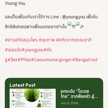
Young You
และเป็นเพื่อนกับเราได้ทาง Line : @youngyou เพื่อรับ
สิทธิพิเศษเฉพาะเพื่อนของเราเท่านั้น
#สารสกัดสมุนไพร
#สุขภาพ
#สกัดจากธรรมชาติ
#ชะลอวัย
#youngyou
#ยัง
ยู
#ไพล
#Phlai
#Cassumunarginger
#Bengalroot
Latest Post
ยกระดับ “ใบเตย
ไทย” จากพืชครัว สู่
สารสกัดมูลค่าสูง
July 21, 2026
ระดับโลก