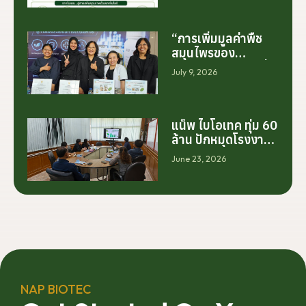
“การเพิ่มมูลค่าพืช
สมุนไพรของ
ประเทศไทย ไม่ได้เริ่ม
July 9, 2026
ต้นจากการสร้าง
โรงงานเพียงอย่าง
เดียว แต่เริ่มต้นจาก
การสร้างระบบความ
แน็พ ไบโอเทค ทุ่ม 60
ร่วมมือระหว่างนัก
ล้าน ปักหมุดโรงงาน
วิจัย มหาวิทยาลัย
นครศรีฯ จับมือ
June 23, 2026
ภาคอุตสาหกรรม
มทร.ศรีวิชัย ยกระดับ
และเกษตรกร เพื่อให้
กระท่อมต้นน้ำ รับซื้อ
ผลงานวิจัยสามารถ
วันละ 17.5 ตัน
ต่อยอดไปสู่การใช้
ประโยชน์เชิง
อุตสาหกรรมได้อย่าง
เป็นรูปธรรม เราเชื่อ
ว่าความร่วมมือ
ลักษณะนี้คือรากฐาน
NAP BIOTEC
สำคัญของการยก