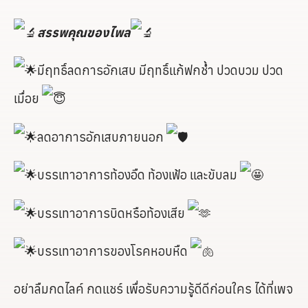
สรรพคุณของไพล
มีฤทธิ์ลดการอักเสบ มีฤทธิ์แก้ฟกช้ำ ปวดบวม ปวด
เมื่อย
ลดอาการอักเสบภายนอก
บรรเทาอาการท้องอืด ท้องเฟ้อ และขับลม
บรรเทาอาการบิดหรือท้องเสีย
บรรเทาอาการของโรคหอบหืด
อย่าลืมกดไลค์ กดแชร์ เพื่อรับความรู้ดีดีก่อนใคร ได้ที่เพจ