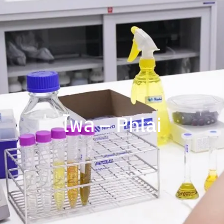
ไพล – Phlai