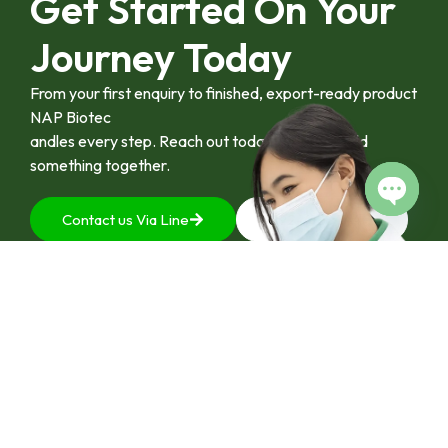
Get Started On Your
ระดับอุตสาหกรรมพืช
สมุนไพรไทยในระยะ
Journey Today
ยาว”
From your first enquiry to finished, export-ready product
NAP Biotec
andles every step. Reach out today and let’s build
something together.
Contact us Via Line
092-4128444
Open c