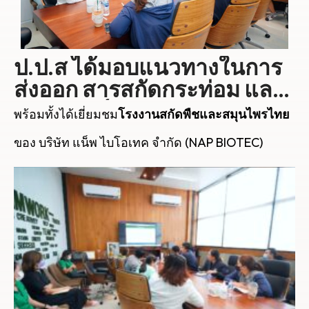
ป.ป.ส ได้มอบแนวทางในการ
ส่งออก สารสกัดกระท่อม และ
ผลิตภัณฑ์จากกระท่อม
พร้อมทั้งได้เยี่ยมชม
โรงงานสกัดพืชและสมุนไพรไทย
ของ บริษัท แน็พ ไบโอเทค จำกัด (NAP BIOTEC)