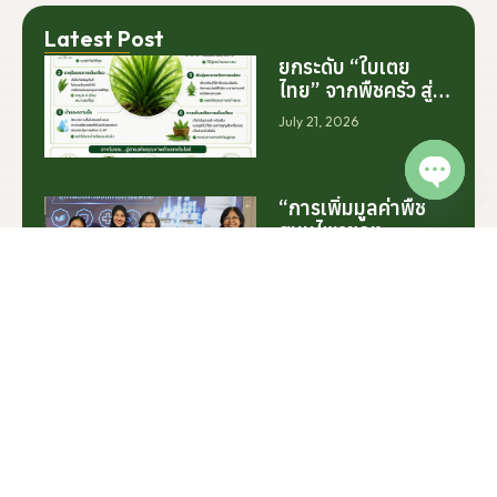
Latest Post
ยกระดับ “ใบเตย
ไทย” จากพืชครัว สู่
สารสกัดมูลค่าสูง
July 21, 2026
ระดับโลก
Open c
“การเพิ่มมูลค่าพืช
สมุนไพรของ
ประเทศไทย ไม่ได้เริ่ม
July 9, 2026
ต้นจากการสร้าง
โรงงานเพียงอย่าง
เดียว แต่เริ่มต้นจาก
การสร้างระบบความ
แน็พ ไบโอเทค ทุ่ม 60
ร่วมมือระหว่างนัก
ล้าน ปักหมุดโรงงาน
วิจัย มหาวิทยาลัย
นครศรีฯ จับมือ
June 23, 2026
ภาคอุตสาหกรรม
มทร.ศรีวิชัย ยกระดับ
และเกษตรกร เพื่อให้
กระท่อมต้นน้ำ รับซื้อ
ผลงานวิจัยสามารถ
วันละ 17.5 ตัน
ต่อยอดไปสู่การใช้