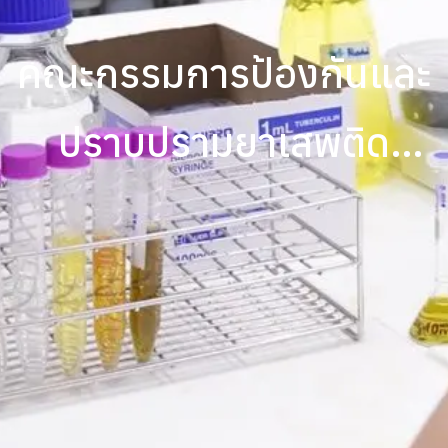
คณะกรรมการป้องกันและ
ปราบปรามยาเสพติด
(ป.ป.ส.) เข้าเยี่ยมชม “แน็พ
ไบโอเทค” (NAP Biotec)