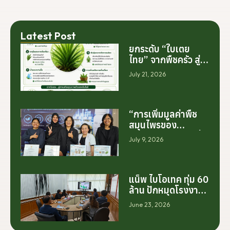
Latest Post
ยกระดับ “ใบเตย
ไทย” จากพืชครัว สู่
สารสกัดมูลค่าสูง
July 21, 2026
ระดับโลก
“การเพิ่มมูลค่าพืช
สมุนไพรของ
ประเทศไทย ไม่ได้เริ่ม
July 9, 2026
ต้นจากการสร้าง
โรงงานเพียงอย่าง
เดียว แต่เริ่มต้นจาก
การสร้างระบบความ
แน็พ ไบโอเทค ทุ่ม 60
ร่วมมือระหว่างนัก
ล้าน ปักหมุดโรงงาน
วิจัย มหาวิทยาลัย
นครศรีฯ จับมือ
June 23, 2026
ภาคอุตสาหกรรม
มทร.ศรีวิชัย ยกระดับ
และเกษตรกร เพื่อให้
กระท่อมต้นน้ำ รับซื้อ