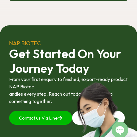
ผลงานวิจัยสามารถ
วันละ 17.5 ตัน
ต่อยอดไปสู่การใช้
ประโยชน์เชิง
อุตสาหกรรมได้อย่าง
เป็นรูปธรรม เราเชื่อ
ว่าความร่วมมือ
ลักษณะนี้คือรากฐาน
NAP BIOTEC
สำคัญของการยก
Get Started On Your
ระดับอุตสาหกรรมพืช
สมุนไพรไทยในระยะ
Journey Today
ยาว”
From your first enquiry to finished, export-ready product
NAP Biotec
andles every step. Reach out today and let’s build
something together.
Contact us Via Line
092-4128444