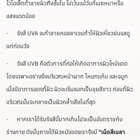
ไวโอเล็ตทำลายผิวถึงชั้นใน ไม่เว้นแม้วันที่เมฆหนาหรือ
แสงแดดน้อย
· รังสี UVA จะทำลายคอลลาเจนทำให้ผิวเหี่ยวย่นแลดู
แก่ก่อนวัย
· รังสี UVB คือตัวการที่ก่อให้เกิดอาการผิวไหม้แดด
โดยเฉพาะอย่างยิ่งบริเวณหน้าผาก โหนกแก้ม และจมูก
เมื่อมีอาการแดงที่ผิว ผิวจะเริ่มลอกเป็นขุยสีขาว ก่อนที่ผิว
บริเวณนั้นจะกลายเป็นผิวคล้ำเสียในที่สุด
· หากเราได้รับรังสีนี้มากเกินไปจะเป็นอันตรายกับ
ร่างกาย ดังนั้นภายใต้ผิวหนังของเราจึงมี
“เม็ดสีเมลา