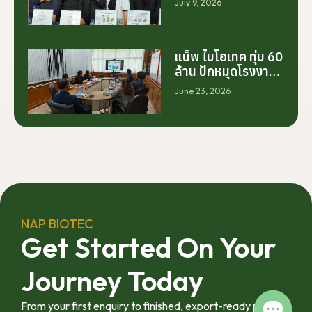
July 9, 2026
ต้นจากการสร้าง
โรงงานเพียงอย่าง
เดียว แต่เริ่มต้นจาก
การสร้างระบบความ
แน็พ ไบโอเทค ทุ่ม 60
ร่วมมือระหว่างนัก
ล้าน ปักหมุดโรงงาน
วิจัย มหาวิทยาลัย
นครศรีฯ จับมือ
June 23, 2026
ภาคอุตสาหกรรม
มทร.ศรีวิชัย ยกระดับ
และเกษตรกร เพื่อให้
กระท่อมต้นน้ำ รับซื้อ
ผลงานวิจัยสามารถ
วันละ 17.5 ตัน
ต่อยอดไปสู่การใช้
ประโยชน์เชิง
อุตสาหกรรมได้อย่าง
เป็นรูปธรรม เราเชื่อ
ว่าความร่วมมือ
ลักษณะนี้คือรากฐาน
NAP BIOTEC
สำคัญของการยก
Get Started On Your
ระดับอุตสาหกรรมพืช
สมุนไพรไทยในระยะ
Journey Today
ยาว”
From your first enquiry to finished, export-ready product