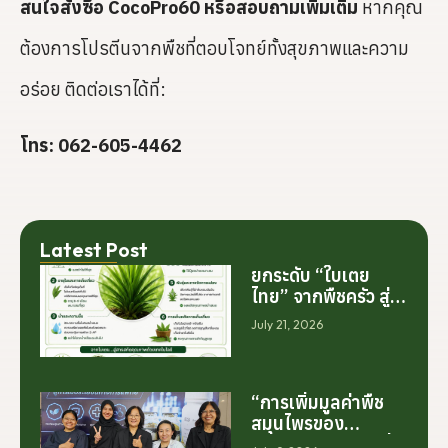
สนใจสั่งซื้อ
CocoPro60 หรือสอบถามเพิ่มเติม
หากคุณ
ต้องการโปรตีนจากพืชที่ตอบโจทย์ทั้งสุขภาพและความ
อร่อย ติดต่อเราได้ที่:
โทร:
062-605-4462
Latest Post
ยกระดับ “ใบเตย
ไทย” จากพืชครัว สู่
สารสกัดมูลค่าสูง
July 21, 2026
ระดับโลก
“การเพิ่มมูลค่าพืช
สมุนไพรของ
ประเทศไทย ไม่ได้เริ่ม