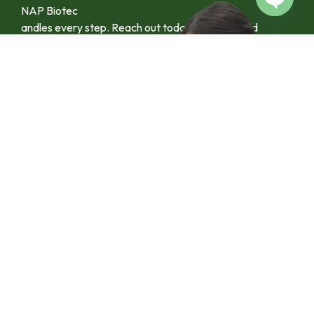
NAP Biotec
Open c
andles every step. Reach out today and let’s build
something together.
Contact us Via Line
092-4128444